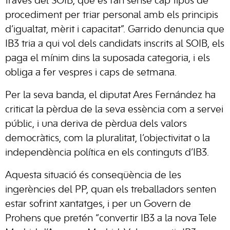
través del SOIB, que es fan sense cap tipus de
procediment per triar personal amb els principis
d’igualtat, mèrit i capacitat”. Garrido denuncia que
IB3 tria a qui vol dels candidats inscrits al SOIB, els
paga el mínim dins la suposada categoria, i els
obliga a fer vespres i caps de setmana.
Per la seva banda, el diputat Ares Fernández ha
criticat la pèrdua de la seva essència com a servei
públic, i una deriva de pèrdua dels valors
democràtics, com la pluralitat, l’objectivitat o la
independència política en els continguts d’IB3.
Aquesta situació és conseqüència de les
ingerències del PP, quan els treballadors senten
estar sofrint xantatges, i per un Govern de
Prohens que pretén “convertir IB3 a la nova Tele