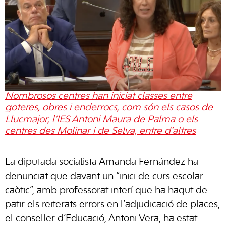
Nombrosos centres han iniciat classes entre
goteres, obres i enderrocs, com són els casos de
Llucmajor, l’IES Antoni Maura de Palma o els
centres des Molinar i de Selva, entre d’altres
La diputada socialista Amanda Fernández ha
denunciat que davant un “inici de curs escolar
caòtic”, amb professorat interí que ha hagut de
patir els reiterats errors en l’adjudicació de places,
el conseller d’Educació, Antoni Vera, ha estat