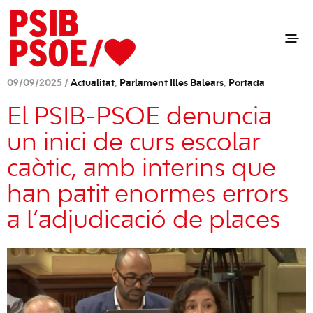
09/09/2025 /
Actualitat
,
Parlament Illes Balears
,
Portada
El PSIB-PSOE denuncia
un inici de curs escolar
caòtic, amb interins que
han patit enormes errors
a l’adjudicació de places