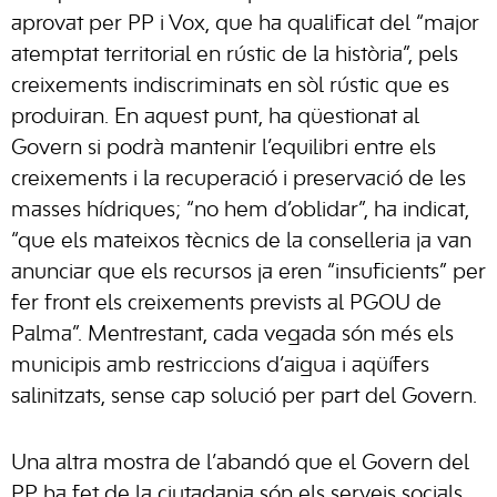
aprovat per PP i Vox, que ha qualificat del “major
atemptat territorial en rústic de la història”, pels
creixements indiscriminats en sòl rústic que es
produiran. En aquest punt, ha qüestionat al
Govern si podrà mantenir l’equilibri entre els
creixements i la recuperació i preservació de les
masses hídriques; “no hem d’oblidar”, ha indicat,
“que els mateixos tècnics de la conselleria ja van
anunciar que els recursos ja eren “insuficients” per
fer front els creixements prevists al PGOU de
Palma”. Mentrestant, cada vegada són més els
municipis amb restriccions d’aigua i aqüífers
salinitzats, sense cap solució per part del Govern.
Una altra mostra de l’abandó que el Govern del
PP ha fet de la ciutadania són els serveis socials.