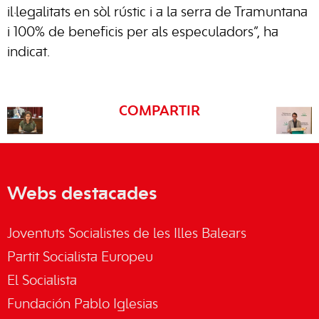
il·legalitats en sòl rústic i a la serra de Tramuntana
i 100% de beneficis per als especuladors”, ha
indicat.
COMPARTIR
Webs destacades
Joventuts Socialistes de les Illes Balears
Partit Socialista Europeu
El Socialista
Fundación Pablo Iglesias