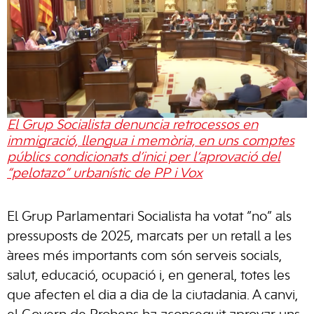
El Grup Socialista denuncia retrocessos en
immigració, llengua i memòria, en uns comptes
públics condicionats d’inici per l’aprovació del
“pelotazo” urbanístic de PP i Vox
El Grup Parlamentari Socialista ha votat “no” als
pressuposts de 2025, marcats per un retall a les
àrees més importants com són serveis socials,
salut, educació, ocupació i, en general, totes les
que afecten el dia a dia de la ciutadania. A canvi,