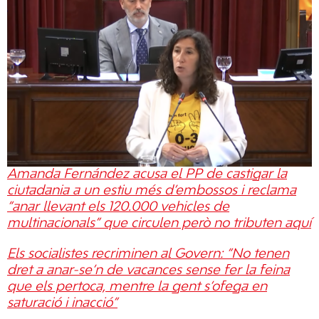
Amanda Fernández acusa el PP de castigar la
ciutadania a un estiu més d’embossos i reclama
“anar llevant els 120.000 vehicles de
multinacionals” que circulen però no tributen aquí
Els socialistes recriminen al Govern: “No tenen
dret a anar-se’n de vacances sense fer la feina
que els pertoca, mentre la gent s’ofega en
saturació i inacció”