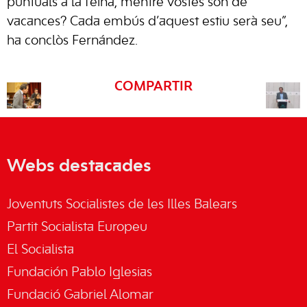
puntuals a la feina, mentre vostès són de
vacances? Cada embús d’aquest estiu serà seu”,
ha conclòs Fernández.
COMPARTIR
Webs destacades
Joventuts Socialistes de les Illes Balears
Partit Socialista Europeu
El Socialista
Fundación Pablo Iglesias
Fundació Gabriel Alomar