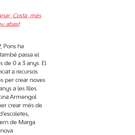
manar Costa més
eu abast
P, Pons ha
 també passa el
 de 0 a 3 anys. El
ciat a recursos
es per crear noves
nys a les Illes.
cina Armengol
 per crear més de
d’escoletes,
ern de Marga
 nova