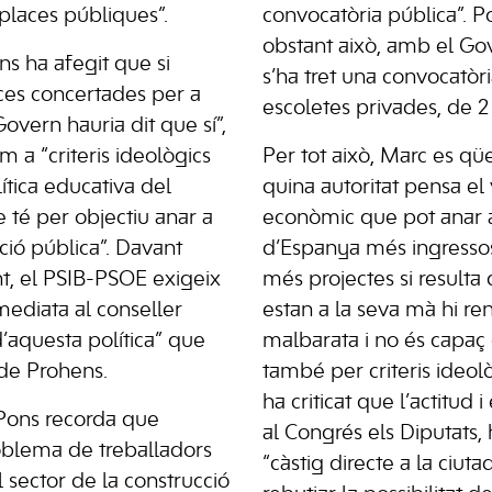
places públiques”.
convocatòria pública”. Po
obstant això, amb el Go
ns ha afegit que si
s’ha tret una convocatò
ces concertades per a
escoletes privades, de 2
Govern hauria dit que sí”,
m a “criteris ideològics
Per tot això, Marc es q
tica educativa del
quina autoritat pensa el
 té per objectiu anar a
econòmic que pot anar a
ció pública”. Davant
d’Espanya més ingressos
t, el PSIB-PSOE exigeix
més projectes si resulta
mediata al conseller
estan a la seva mà hi re
’aquesta política” que
malbarata i no és capaç 
de Prohens.
també per criteris ideol
ha criticat que l’actitud i
 Pons recorda que
al Congrés els Diputats,
oblema de treballadors
“càstig directe a la ciuta
l sector de la construcció