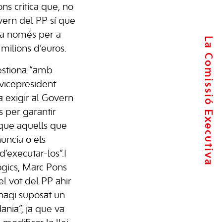
ns critica que, no
vern del PP sí que
ria només per a
La Comissió Executiva
 milions d’euros.
üestiona “amb
 vicepresident
 exigir al Govern
 per garantir
 que aquells que
nuncia o els
d’executar-los”.I
ògics, Marc Pons
 el vot del PP ahir
 hagi suposat un
dania”, ja que va