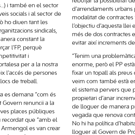
rebutjar la possibilitat de
es…) i també en el sector
d’arrendaments urbans p
eis socials i al sector de
modalitat de contractes 
xò ho diuen tant les
l’objectiu d’aquesta llei
ganitzacions sindicals,
més de dos contractes e
nera constant la
evitar així increments d
rçar l’FP, perquè
etitivitat i
“Tenim una problemàtica
ortalesa per a la nostra
enorme, però el PP està
ix l’accés de persones
fixar un topall als preus 
locs de treball.
veim com també està en
el sistema pervers que 
sta es demana “com és
propietari d’anar increm
 Govern renunciï a la
de lloguer de manera p
oves places públiques
vegada que renova contr
a recordat que “amb el
No hi ha política d’habit
 Armengol es van crear
lloguer al Govern de Pr