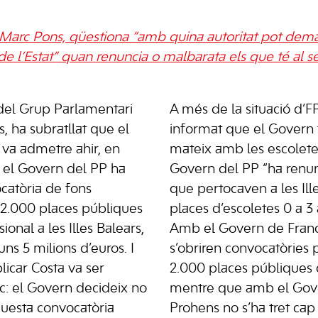
, Marc Pons, qüestiona “amb quina autoritat pot de
de l’Estat” quan renuncia o malbarata els que té al s
 del Grup Parlamentari
A més de la situació d’F
s, ha subratllat que el
informat que el Govern
 va admetre ahir, en
mateix amb les escoletes
e el Govern del PP ha
Govern del PP “ha renun
ocatòria de fons
que pertocaven a les Ill
 2.000 places públiques
places d’escoletes 0 a 3 a
onal a les Illes Balears,
Amb el Govern de Fran
ns 5 milions d’euros. I
s’obriren convocatòries
licar Costa va ser
2.000 places públiques 
c: el Govern decideix no
mentre que amb el Gov
questa convocatòria
Prohens no s’ha tret cap