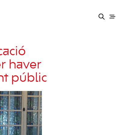
cació
r haver
t públic