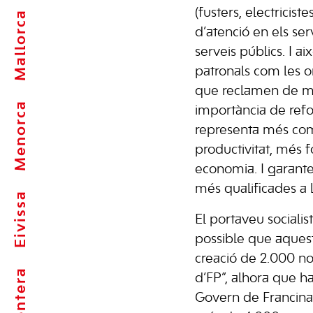
(fusters, electricist
Mallorca
d’atenció en els serv
serveis públics. I ai
patronals com les or
que reclamen de ma
Menorca
importància de refo
representa més comp
productivitat, més f
economia. I garante
més qualificades a l
Eivissa
El portaveu sociali
possible que aquest
creació de 2.000 n
d’FP”, alhora que h
Govern de Francina