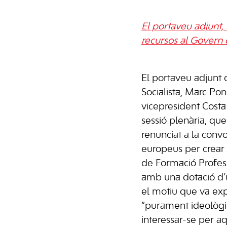
El portaveu adjunt
recursos al Govern 
El portaveu adjunt
Socialista, Marc Pon
vicepresident Costa
sessió plenària, qu
renunciat a la conv
europeus per crear
de Formació Professi
amb una dotació d’u
el motiu que va exp
“purament ideològi
interessar-se per a