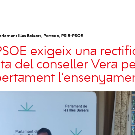
arlament Illes Balears
,
Portada
,
PSIB-PSOE
PSOE exigeix una rectifi
a del conseller Vera pe
bertament l’ensenyamen