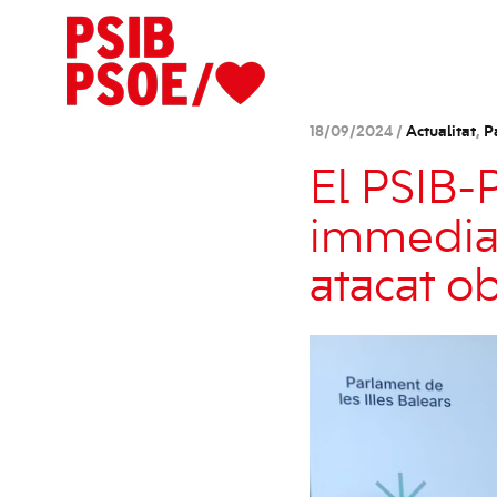
18/09/2024 /
Actualitat
,
P
El PSIB-
immediat
atacat o