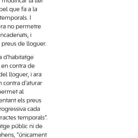
 modificar la llei
el que fa a la
temporals. I
 era no permetre
ncadenats, i
e preus de lloguer.
 d’habitatge
 en contra de
del lloguer, i ara
 contra d’aturar
permet al
entant els preus
rogressiva cada
actes temporals”.
atge públic ni de
ohens, “únicament