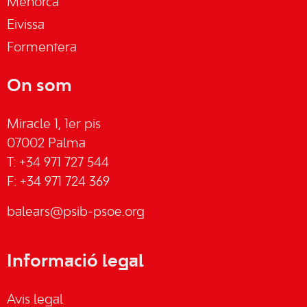
Menorca
Eivissa
Formentera
On som
Miracle 1, 1er pis
07002 Palma
T: +34 971 727 544
F: +34 971 724 369
balears@psib-psoe.org
Informació legal
Avis legal