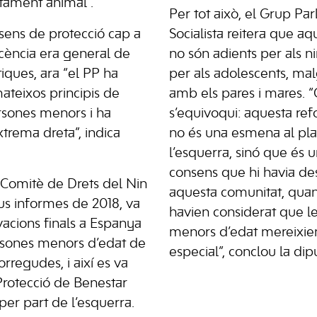
tament animal”.
Per tot això, el Grup Pa
sens de protecció cap a
Socialista reitera que a
escència era general de
no són adients per als nin
tiques, ara “el PP ha
per als adolescents, mal
ateixos principis de
amb els pares i mares. 
rsones menors i ha
s’equivoqui: aquesta ref
xtrema dreta”, indica
no és una esmena al pl
l’esquerra, sinó que és 
consens que hi havia des
 Comitè de Drets del Nin
aquesta comunitat, quan 
us informes de 2018, va
havien considerat que l
acions finals a Espanya
menors d’edat mereixie
ersones menors d’edat de
especial”, conclou la dipu
orregudes, i així es va
e Protecció de Benestar
er part de l’esquerra.