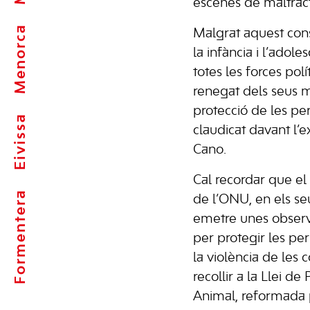
escenes de maltrac
Menorca
Malgrat aquest con
la infància i l’adol
totes les forces polí
renegat dels seus m
protecció de les pe
Eivissa
claudicat davant l’e
Cano.
Cal recordar que el
Formentera
de l’ONU, en els se
emetre unes observ
per protegir les p
la violència de les c
recollir a la Llei d
Animal, reformada p