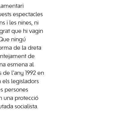
rlamentari
quests espectacles
s i les nines, ni
grat que hi vagin
“Que ningú
orma de la dreta
antejament de
una esmena al
 de l’any 1992 en
els legisladors
es persones
n una protecció
tada socialista.