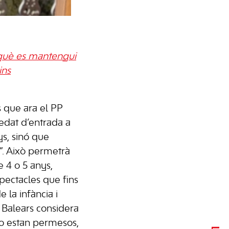
rquè es mantengui
ins
 que ara el PP
edat d’entrada a
ys, sinó que
r”. Això permetrà
e 4 o 5 anys,
pectacles que fins
de la infància i
s Balears considera
o estan permesos,