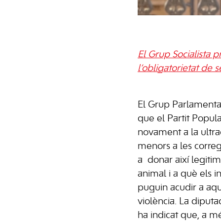
El Grup Socialista
l’obligatorietat de 
El Grup Parlamentar
que el Partit Popula
novament a la ultrad
menors a les corre
a donar així legiti
animal i a què els i
puguin acudir a aqu
violència. La diputa
ha indicat que, a mé