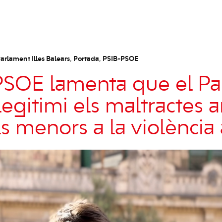
arlament Illes Balears
,
Portada
,
PSIB-PSOE
PSOE lamenta que el Par
egitimi els maltractes a
s menors a la violència 