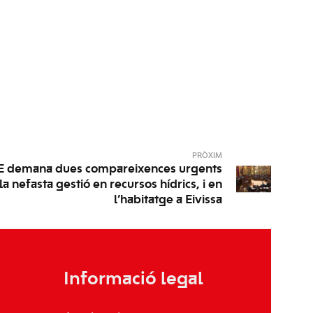
PRÒXIM
E demana dues compareixences urgents
la nefasta gestió en recursos hídrics, i en
l’habitatge a Eivissa
Informació legal