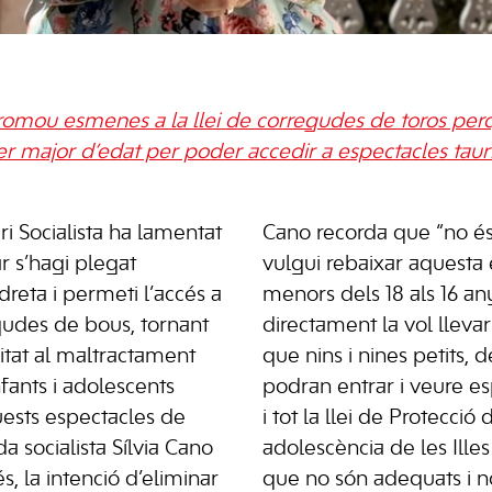
 promou esmenes a la llei de corregudes de toros pe
ser major d’edat per poder accedir a espectacles taur
i Socialista ha lamentat
Cano recorda que “no és
r s’hagi plegat
vulgui rebaixar aquesta 
reta i permeti l’accés a
menors dels 18 als 16 an
gudes de bous, tornant
directament la vol lleva
mitat al maltractament
que nins i nines petits, d
nfants i adolescents
podran entrar i veure es
ests espectacles de
i tot la llei de Protecció 
da socialista Sílvia Cano
adolescència de les Ille
s, la intenció d’eliminar
que no són adequats i n