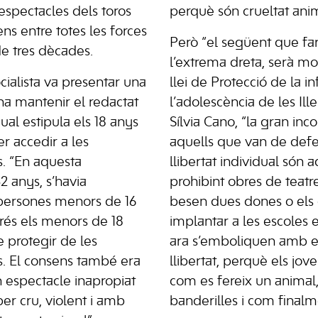
 espectacles dels toros
perquè són crueltat anim
s entre totes les forces
Però “el següent que fa
e tres dècades.
l’extrema dreta, serà mo
cialista va presentar una
llei de Protecció de la in
 mantenir el redactat
l’adolescència de les Ille
 qual estipula els 18 anys
Sílvia Cano, “la gran in
r accedir a les
aquells que van de defe
. “En aquesta
llibertat individual són 
2 anys, s’havia
prohibint obres de teatre
 persones menors de 16
besen dues dones o els
prés els menors de 18
implantar a les escoles e
e protegir de les
ara s’emboliquen amb e
. El consens també era
llibertat, perquè els jo
 espectacle inapropiat
com es fereix un animal,
per cru, violent i amb
banderilles i com finalm