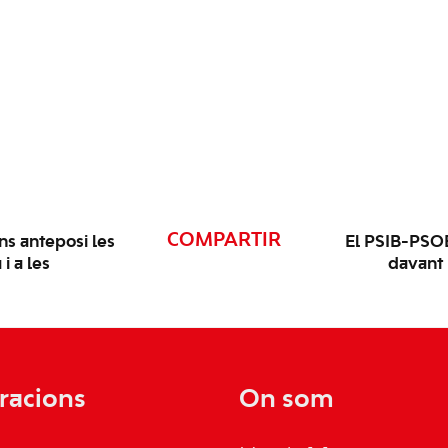
COMPARTIR
ns anteposi les
El PSIB-PSO
i a les
davant 
racions
On som