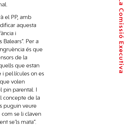
La Comissió Executiva
al.
rà el PP, amb
dificar aquesta
fància i
s Balears”. Per a
congruència és que
nsors de la
aquells que estan
 i pel·lícules on es
 que volen
l pin parental. I
l concepte de la
ves puguin veure
 com se li claven
ent se’ls mata”.