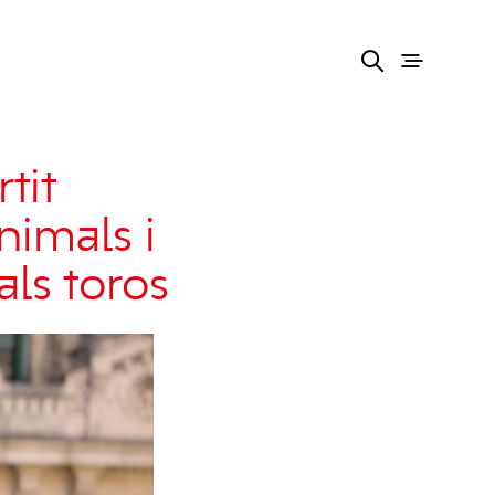
tit
nimals i
als toros