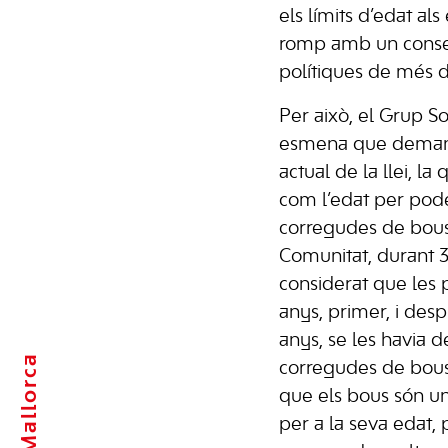
els límits d’edat als
romp amb un consen
polítiques de més d
Per això, el Grup So
esmena que demana
actual de la llei, la
com l’edat per pode
corregudes de bous
Comunitat, durant 3
considerat que les
anys, primer, i des
anys, se les havia d
Mallorca
corregudes de bous
que els bous són un
per a la seva edat, 