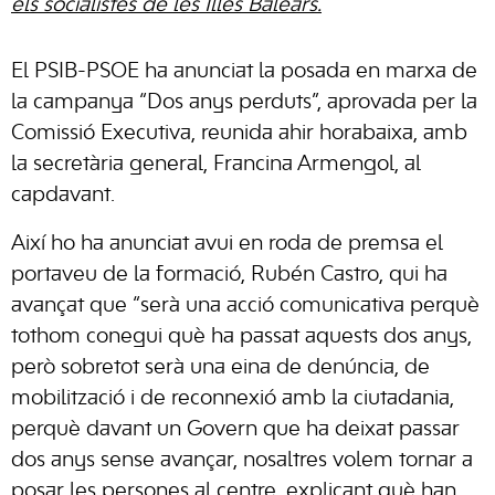
els socialistes de les Illes Balears.
El PSIB-PSOE ha anunciat la posada en marxa de
la campanya “Dos anys perduts”, aprovada per la
Comissió Executiva, reunida ahir horabaixa, amb
la secretària general, Francina Armengol, al
capdavant.
Així ho ha anunciat avui en roda de premsa el
portaveu de la formació, Rubén Castro, qui ha
avançat que “serà una acció comunicativa perquè
tothom conegui què ha passat aquests dos anys,
però sobretot serà una eina de denúncia, de
mobilització i de reconnexió amb la ciutadania,
perquè davant un Govern que ha deixat passar
dos anys sense avançar, nosaltres volem tornar a
posar les persones al centre, explicant què han