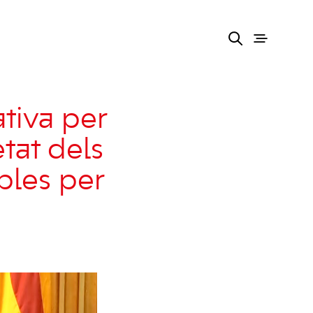
tiva per
etat dels
obles per