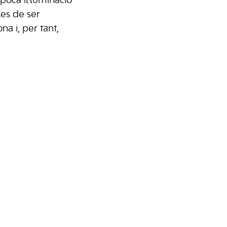
oca il·luminació
les de ser
a i, per tant,