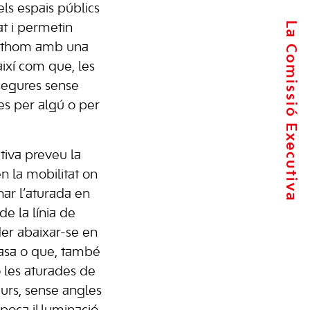
els espais públics
La Comissió Executiva
at i permetin
tothom amb una
així com que, les
segures sense
es per algú o per
tiva preveu la
n la mobilitat on
ar l’aturada en
 la línia de
der abaixar-se en
asa o que, també
 les aturades de
gurs, sense angles