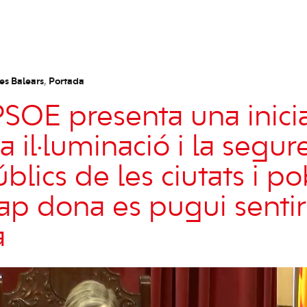
es Balears
,
Portada
PSOE presenta una inicia
la il·luminació i la segur
blics de les ciutats i p
cap dona es pugui sentir
a