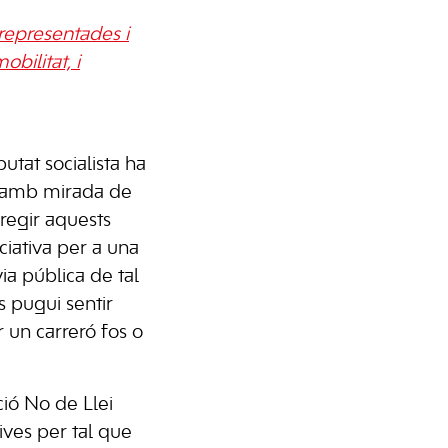
 representades i
bilitat, i
utat socialista ha
e amb mirada de
regir aquests
iciativa per a una
via pública de tal
 pugui sentir
 un carreró fos o
ió No de Llei
ives per tal que