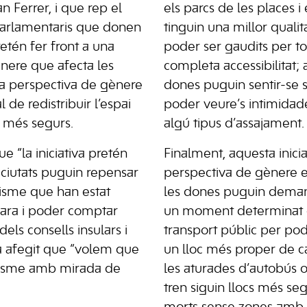
an Ferrer, i que rep el
els parcs de les places i 
parlamentaris que donen
tinguin una millor qualit
etén fer front a una
poder ser gaudits per 
nere que afecta les
completa accessibilitat; 
la perspectiva de gènere
dones puguin sentir-se 
 de redistribuir l’espai
poder veure’s intimidad
s més segurs.
algú tipus d’assajament.
ue “la iniciativa pretén
Finalment, aquesta inicia
 ciutats puguin repensar
perspectiva de gènere e
anisme que han estat
les dones puguin deman
 ara i poder comptar
un moment determinat de
els consells insulars i
transport públic per po
 ha afegit que “volem que
un lloc més proper de c
nisme amb mirada de
les aturades d’autobús o
tren siguin llocs més se