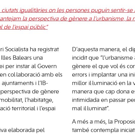
ciutats igualitàries on les persones puguin sentir-se
antejam la perspectiva de gènere a l’urbanisme, la mo
al de l’espai públic”
 Socialista ha registrat
D’aquesta manera, el dip
Illes Balears una
incidit que “l’urbanism
ei per instar al Govern
gènere el que vol és cor
, en col·laboració amb els
errors i implantar una in
s ajuntaments i l’IB-
millor il·luminació en la 
a perspectiva de gènere
manera que cap dona es
obilitat, l’habitatge,
intimidada en passar per
ió territorial i l’espai
mal il·luminat”.
A més a més, la Proposic
ativa elaborada pel
també contempla iniciat