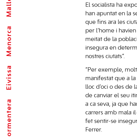
Mallorca
El socialista ha ex
han apuntat en la se
que fins ara les ciu
Menorca
per l’home i havien 
meitat de la poblac
insegura en determi
nostres ciutats”.
Eivissa
“Per exemple, mol
manifestat que a la
lloc d’oci o des de 
de canviar el seu it
Formentera
a ca seva, ja que ha
carrers amb mala il·
fet sentir-se insegu
Ferrer.