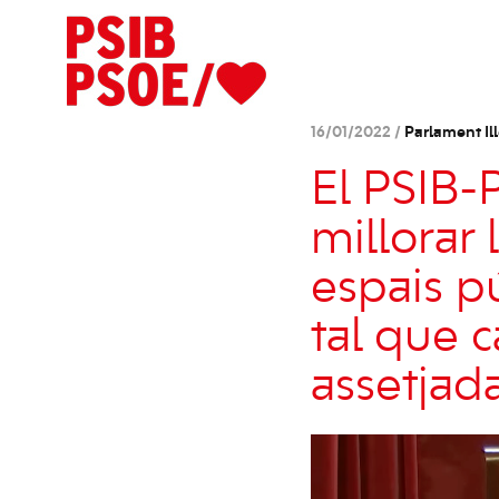
16/01/2022 /
Parlament Ill
El PSIB-
millorar 
espais pú
tal que 
assetjad