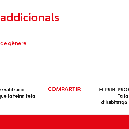
addicionals
de gènere
COMPARTIR
rnalització
El PSIB-PSO
ue la feina feta
“a la
d’habitatge 