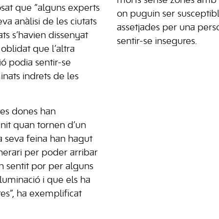
morts sense zones amb p
posat que “alguns experts
on puguin ser susceptib
va anàlisi de les ciutats
assetjades per una person
tats s’havien dissenyat
sentir-se insegures.
oblidat que l’altra
ió podia sentir-se
nats indrets de les
tes dones han
 nit quan tornen d’un
la seva feina han hagut
inerari per poder arribar
n sentit por per alguns
luminació i que els ha
res”, ha exemplificat