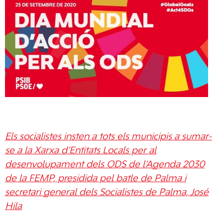
Els socialistes insten a tots els municipis a sumar-
se a la Xarxa d’Entitats Locals per al
desenvolupament dels ODS de l’Agenda 2030
de la FEMP, presidida pel batle de Palma i
secretari general dels Socialistes de Palma, José
Hila