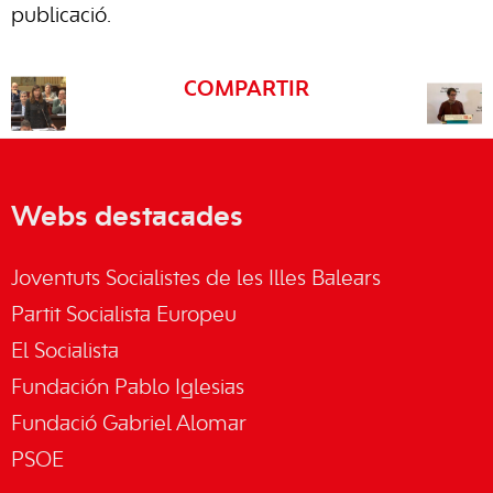
publicació.
COMPARTIR
Webs destacades
Joventuts Socialistes de les Illes Balears
Partit Socialista Europeu
El Socialista
Fundación Pablo Iglesias
Fundació Gabriel Alomar
PSOE