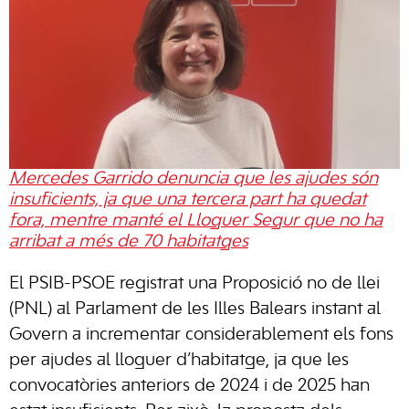
Mercedes Garrido denuncia que les ajudes són
insuficients, ja que una tercera part ha quedat
fora, mentre manté el Lloguer Segur que no ha
arribat a més de 70 habitatges
El PSIB-PSOE registrat una Proposició no de llei
(PNL) al Parlament de les Illes Balears instant al
Govern a incrementar considerablement els fons
per ajudes al lloguer d’habitatge, ja que les
convocatòries anteriors de 2024 i de 2025 han