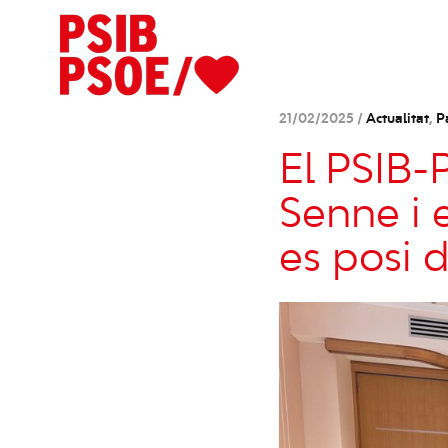
21/02/2025 /
Actualitat
,
P
El PSIB-
Senne i 
es posi d