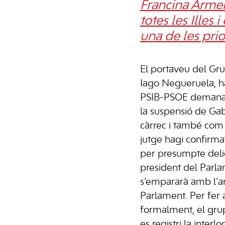
Francina Armen
totes les Ille
una de les prio
El portaveu del Gru
Iago Negueruela, ha
PSIB-PSOE demanarà
la suspensió de Gab
càrrec i també com 
jutge hagi confirmat
per presumpte delic
president del Parla
s’empararà amb l’ar
Parlament. Per fer a
formalment, el grup
es registri la interlo