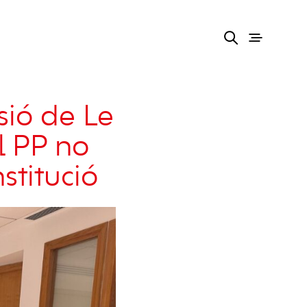
sió de Le
l PP no
nstitució