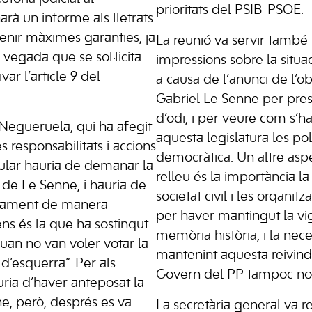
prioritats del PSIB-PSOE.
rà un informe als lletrats
 tenir màximes garanties, ja
La reunió va servir també 
 vegada que se sol·licita
impressions sobre la situa
ar l’article 9 del
a causa de l’anunci de l’ob
Gabriel Le Senne per pre
d’odi, i per veure com s’h
 Negueruela, qui ha afegit
aquesta legislatura les p
 responsabilitats i accions
democràtica. Un altre asp
opular hauria de demanar la
relleu és la importància la
de Le Senne, i hauria de
societat civil i les organit
ciament de manera
per haver mantingut la vig
ns és la que ha sostingut
memòria història, i la nece
uan no van voler votar la
mantenint aquesta reivind
d’esquerra”. Per als
Govern del PP tampoc no 
auria d’haver anteposat la
e, però, després es va
La secretària general va re