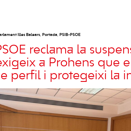
arlament Illes Balears
,
Portada
,
PSIB-PSOE
PSOE reclama la suspen
exigeix a Prohens que e
e perfil i protegeixi la i