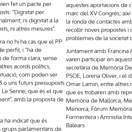
ien fet un pacte per
aquestes aportacions de c
sts: “Dignitat per
marc del XV Congrés; així
nalment, ni dignitat a la
la ronda de contactes amb 
ts, ni altres mesures”.
recollir noves propostes i 
problemes de la societat de
ra no hi ha cas que el PP
e perfil, i “ha de
Juntament amb Francina
 de forma clara, sense
varen participar en aquest
ltres acords polítics,
secretària de Memòria De
situació, com poden ser
PSOE, Lorena Oliver, i el di
IB3 o uns futurs pressuposts
Omar Lamin, entre altres 
 Le Senne, que és el que
que es trobaren amb repr
ment”, amb la proposta de
Memòria de Mallorca, Me
Menorca, Fòrum Memòria E
Formentera i Amnistia Inte
ta ha indicat que és
Balears.
ls grups parlamentaris de