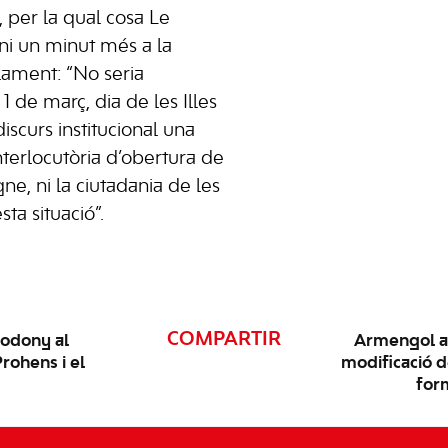
ó, per la qual cosa Le
ni un minut més a la
lament: “No seria
1 de març, dia de les Illes
discurs institucional una
terlocutòria d’obertura de
gne, ni la ciutadania de les
ta situació”.
COMPARTIR
odony al
Armengol a
rohens i el
modificació de
form