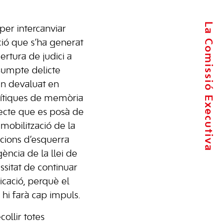
La Comissió Executiva
per intercanviar
ció que s’ha generat
ertura de judici a
sumpte delicte
an devaluat en
olítiques de memòria
ecte que es posà de
 mobilització de la
zacions d’esquerra
ència de la llei de
ssitat de continuar
icació, perquè el
hi farà cap impuls.
collir totes