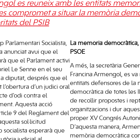
gol es reuneix amb les entitats memori
s i es compromet a situar la memòria dem
ritats del PSIB
p Parlamentari Socialista,
La memòria democràtica, p
 anunciat avui que el
PSOE
 que el Parlament activi
A més, la secretària Gene
riel Le Senne en el seu
Francina Armengol, es va 
a diputat, després que el
entitats defensores de la
 l’obertura d’un judici oral
democràtica de totes les I
te d’odi contra el
de recollir propostes i re
ment. Aquesta acció
organitzacions i dur aques
ticle 9 del Reglament del
proper XV Congrés Autonòm
questa sol·licitud
D’aquesta manera, Armeng
 socialista esperarà que
memòria democràtica com
cutòria judicial al