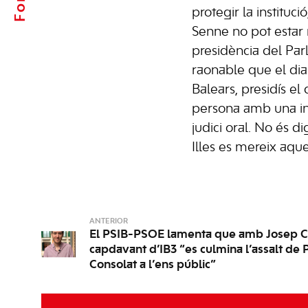
protegir la instituci
Senne no pot estar 
presidència del Par
raonable que el dia 
Balears, presidís el 
persona amb una in
judici oral. No és di
Illes es mereix aques
ANTERIOR
El PSIB-PSOE lamenta que amb Josep C
capdavant d’IB3 “es culmina l’assalt de P
Consolat a l’ens públic”