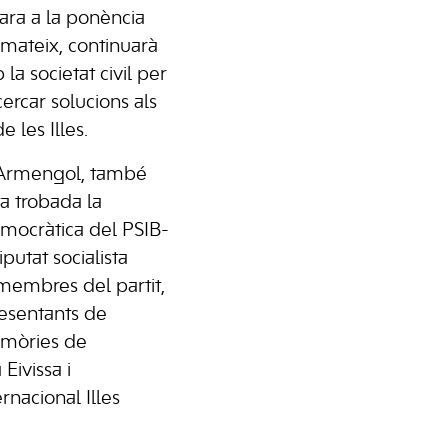
ara a la ponència
 mateix, continuarà
la societat civil per
cercar solucions als
 les Illes.
 Armengol, també
a trobada la
mocràtica del PSIB-
putat socialista
membres del partit,
esentants de
mòries de
ivissa i
rnacional Illes