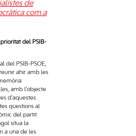
alistes de
ocràtica com a
rioritat del PSIB-
ral del PSIB-PSOE,
reunir ahir amb les
 memòria
lles, amb l’objecte
ptes d’aquestes
tes qüestions al
ic del partit.
ol situa la
 a una de les