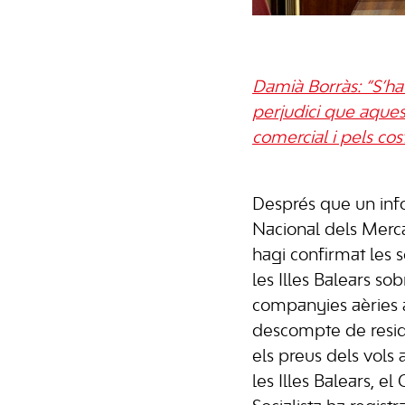
Damià Borràs: “S’ha
perjudici que aquesta
comercial i pels cos
Després que un inf
Nacional dels Merc
hagi confirmat les 
les Illes Balears s
companyies aèries 
descompte de resid
els preus dels vols
les Illes Balears, e