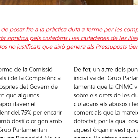
 de posar fre a la pràctica duta a terme per les comp
 significa pels ciutadans i les ciutadanes de les illes,
tos no justificats que això genera als Pressuposts Gen
orme de la Comissió
De fet, un altre dels pun
ats i de la Competència
iniciativa del Grup Parla
sospites del Govern de
lamenta que la CNMC vu
obre que algunes
sobre els drets de les ci
aprofitaven el
ciutadans els abusos i le
ent del 75% per encarir
comercials que la matei
 amb destí o origen amb
detectat, per la qual cos
l Grup Parlamentari
aquest òrgan investigui s