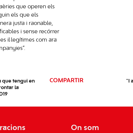
aèries que operen els
iguin els que els
era justa i raonable,
ficables i sense recórrer
es il·legítimes com ara
mpanyies”.
COMPARTIR
 que tengui en
"I 
rontar la
ID19
racions
On som