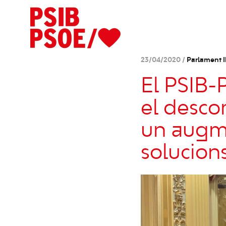
23/04/2020 /
Parlament Il
El PSIB
el desco
un augme
solucion