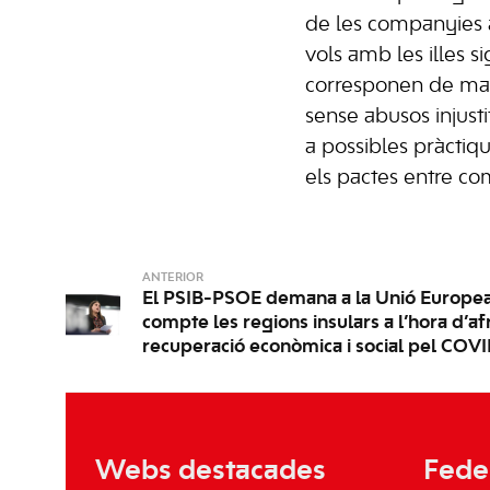
de les companyies 
vols amb les illes s
corresponen de man
sense abusos injusti
a possibles pràctiqu
els pactes entre co
ANTERIOR
El PSIB-PSOE demana a la Unió Europea
compte les regions insulars a l’hora d’af
recuperació econòmica i social pel COV
Webs destacades
Fede