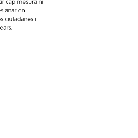
sar cap mesura ni
s anar en
es ciutadanes i
ears.