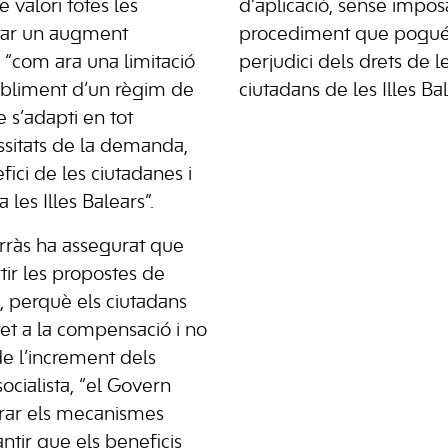
e valori totes les
d’aplicació, sense impo
vitar un augment
procediment que pogué
s, “com ara una limitació
perjudici dels drets de l
abliment d’un règim de
ciutadans de les Illes Bal
 s’adapti en tot
sitats de la demanda,
ici de les ciutadanes i
 les Illes Balears”.
orràs ha assegurat que
r les propostes de
, perquè els ciutadans
et a la compensació i no
e l’increment dels
 socialista, “el Govern
trar els mecanismes
antir que els beneficis