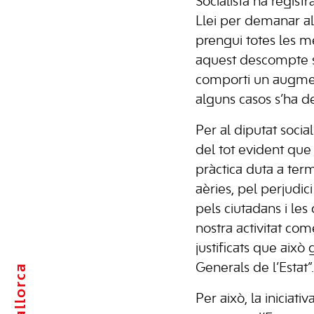
Socialista ha regist
Llei per demanar a
prengui totes les m
aquest descompte si
comporti un augme
alguns casos s’ha de
Per al diputat socia
del tot evident que 
pràctica duta a te
aèries, pel perjudic
pels ciutadans i les 
nostra activitat come
justificats que això
Mallorca
Generals de l’Estat”.
Per això, la iniciati