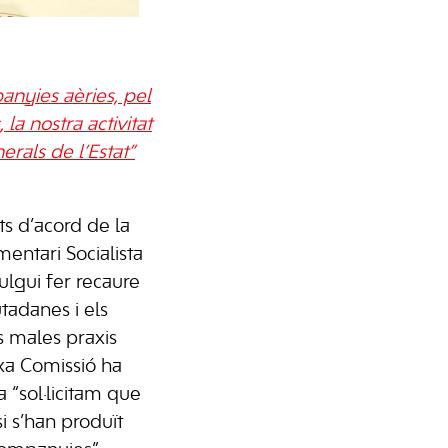
anyies aèries, pel
 la nostra activitat
erals de l’Estat”
ts d’acord de la
mentari Socialista
lgui fer recaure
utadanes i els
s males praxis
xa Comissió ha
a “sol·licitam que
i s’han produït