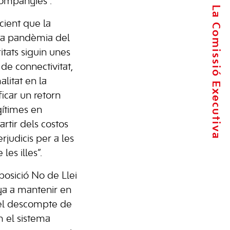
 companyies”.
La Comissió Executiva
cient que la
 la pandèmia del
itats siguin unes
de connectivitat,
alitat en la
ficar un retorn
gítimes en
artir dels costos
rjudicis per a les
les illes”.
posició No de Llei
ya a mantenir en
 el descompte de
m el sistema