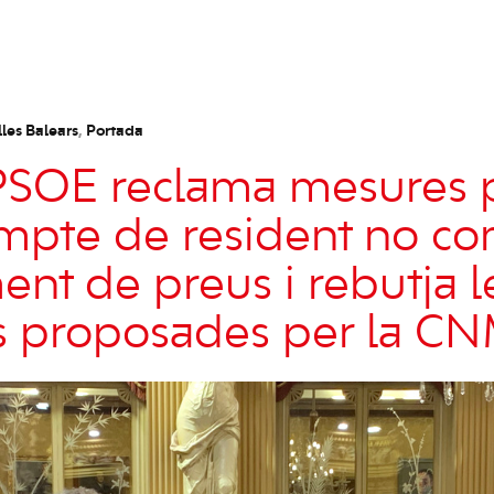
les Balears
,
Portada
-PSOE reclama mesures
mpte de resident no co
nt de preus i rebutja l
s proposades per la C