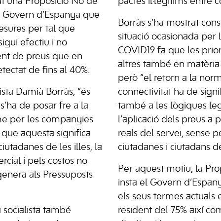
rat una Proposició No de
pactes il·legítims entre
l Govern d’Espanya que
Borràs s’ha mostrat cons
esures per tal que
situació ocasionada per
gui efectiu i no
COVID19 fa que les prior
nt de preus que en
altres també en matèria 
tectat de fins al 40%.
però “el retorn a la norm
lista Damià Borràs, “és
connectivitat ha de signi
s’ha de posar fre a la
també a les lògiques le
rme per les companyies
l’aplicació dels preus a p
i que aquesta significa
reals del servei, sense pe
ciutadanes de les illes, la
ciutadanes i ciutadans de 
rcial i pels costos no
Per aquest motiu, la Pro
 genera als Pressuposts
insta el Govern d’Espan
els seus termes actuals
va socialista també
resident del 75% així co