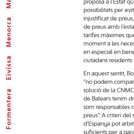
proposa a l’Estat qu
possibilitats per e
injustificat de preu
Menorca
de preus amb l’est
tarifes màximes que
moment a les neces
en especial en benef
Eivissa
ciutadans residents a
En aquest sentit, B
“no podem comparti
solució de la CNMC
Formentera
de Balears tenim dr
som responsables d
preus”. A criteri del
d’Espanya pot arbi
suficients per a gar