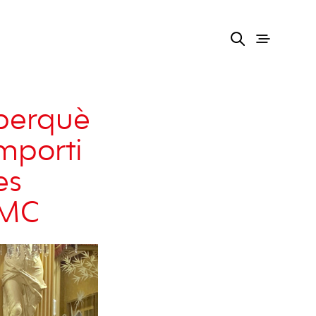
 perquè
mporti
es
NMC