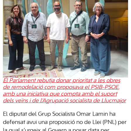
El Parlament rebutja donar prioritat a les obres
de remodelació com proposava el PSIB-PSOE,
amb una iniciativa que compta amb el suport
dels veïns i de l’Agrupació socialista de Llucmajor
El diputat del Grup Socialista Omar Lamin ha
defensat avui una proposició no de Llei (PNL) per
la qual s’urgeix al Govern a posar data per