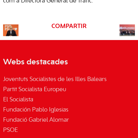
com a Directora General de Tràfic.
COMPARTIR
Webs destacades
Joventuts Socialistes de les Illes Balears
Partit Socialista Europeu
El Socialista
Fundación Pablo Iglesias
Fundació Gabriel Alomar
PSOE