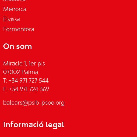
Menorca
Eivissa
Formentera
On som
Miracle 1, 1er pis
07002 Palma
T: +34 971 727 544
F: +34 971 724 369
balears@psib-psoe.org
Informació legal