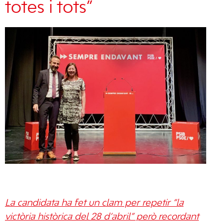
totes i tots”
La candidata ha fet un clam per repetir “la
victòria històrica del 28 d’abril” però recordant