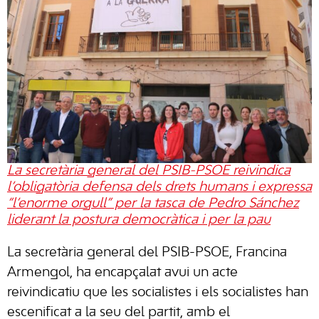
La secretària general del PSIB-PSOE reivindica
l’obligatòria defensa dels drets humans i expressa
“l’enorme orgull” per la tasca de Pedro Sánchez
liderant la postura democràtica i per la pau
La secretària general del PSIB-PSOE, Francina
Armengol, ha encapçalat avui un acte
reivindicatiu que les socialistes i els socialistes han
escenificat a la seu del partit, amb el