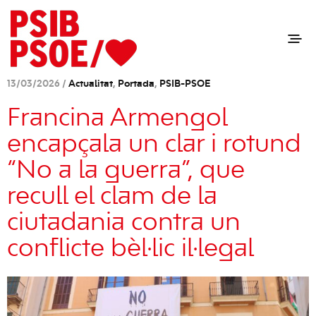
13/03/2026 /
Actualitat
,
Portada
,
PSIB-PSOE
Francina Armengol
encapçala un clar i rotund
“No a la guerra”, que
recull el clam de la
ciutadania contra un
conflicte bèl·lic il·legal