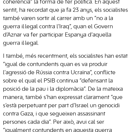
coherència” la forma de fer política. En aquest
sentit, ha recordat que ja fa 23 anys, els socialistes
també varen sortir al carrer amb un “no a la
guerra il·legal contra l’Iraq”, quan el Govern
d’Aznar va fer participar Espanya d’aquella
guerra il·legal.
I també, més recentment, els socialistes han estat
“igual de contundents quan es va produir
l’agressió de Rússia contra Ucraïna”, conflicte
sobre el qual el PSIB continua “defensant la
posició de la pau i la diplomàcia”. De la mateixa
manera, també s’han expressat clarament “que
s’està perpetuant per part d’Israel un genocidi
contra Gaza, i que segueixen assassinant
persones cada dia”. Per això, avui cal ser
“igualment contundents en aquesta guerra