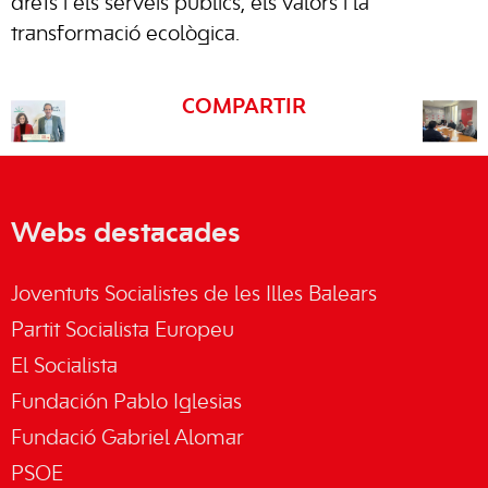
drets i els serveis públics, els valors i la
transformació ecològica.
COMPARTIR
Webs destacades
Joventuts Socialistes de les Illes Balears
Partit Socialista Europeu
El Socialista
Fundación Pablo Iglesias
Fundació Gabriel Alomar
PSOE