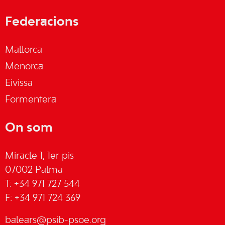
Federacions
Mallorca
Menorca
Eivissa
Formentera
On som
Miracle 1, 1er pis
07002 Palma
T: +34 971 727 544
F: +34 971 724 369
balears@psib-psoe.org