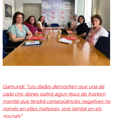
Gamundí: “Les dades demostren que una de
cada cinc dones patirà algun tipus de trastorn
mental que tendrà conseqüències negatives no
només en elles mateixes, sinó també en els
nounats”