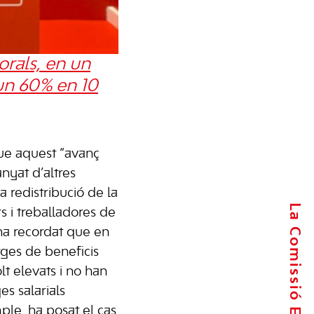
orals, en un
 un 60% en 10
ue aquest “avanç
nyat d’altres
redistribució de la
La Comissió Executiva
s i treballadores de
, ha recordat que en
rges de beneficis
t elevats i no han
s salarials
le, ha posat el cas