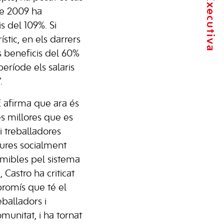
de 2009 ha
s del 109%. Si
stic, en els darrers
s beneficis del 60%
eríode els salaris
.
 afirma que ara és
s millores que es
i treballadores
ures socialment
umibles pel sistema
 Castro ha criticat
romís que té el
balladors i
munitat, i ha tornat