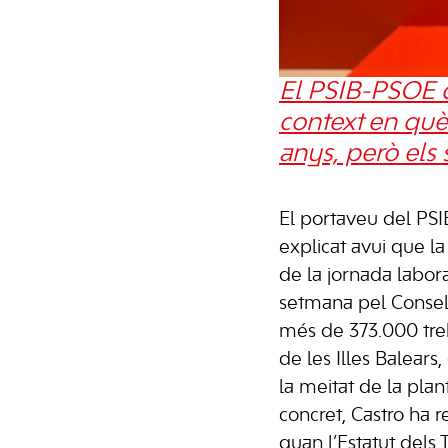
El PSIB-PSOE de
context en què
anys, però els
El portaveu del PS
explicat avui que la
de la jornada labor
setmana pel Consell
més de 373.000 treb
de les Illes Balear
la meitat de la plan
concret, Castro ha 
quan l’Estatut dels 