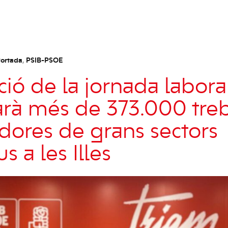
ortada
,
PSIB-PSOE
ció de la jornada labora
arà més de 373.000 treb
adores de grans sectors
s a les Illes