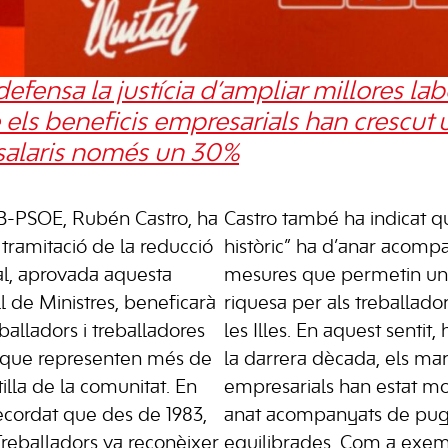
fensa la justícia d’ampliar millores lab
 els beneficis empresarials han crescut
 salaris només un 30%
IB-PSOE, Rubén Castro, ha
Castro també ha indicat q
 tramitació de la reducció
històric” ha d’anar acompa
al, aprovada aquesta
mesures que permetin una 
 de Ministres, beneficarà
riquesa per als treballador
alladors i treballadores
les Illes. En aquest sentit
s, que representen més de
la darrera dècada, els ma
tilla de la comunitat. En
empresarials han estat mol
recordat que des de 1983,
anat acompanyats de puge
Treballadors va reconèixer
equilibrades. Com a exemp