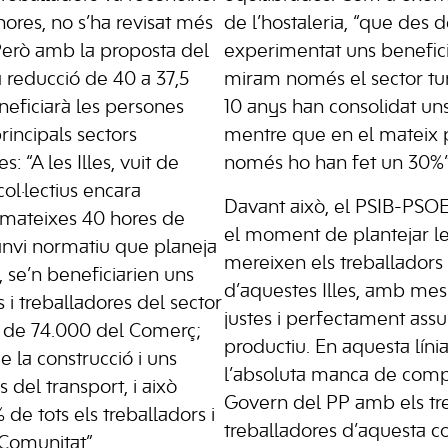
hores, no s’ha revisat més
de l’hostaleria, “que des 
 Però amb la proposta del
experimentat uns benefici
a reducció de 40 a 37,5
miram només el sector turí
eficiarà les persones
10 anys han consolidat un
rincipals sectors
mentre que en el mateix p
s: “A les Illes, vuit de
només ho han fet un 30%”
ol·lectius encara
Davant això, el PSIB-PSOE
mateixes 40 hores de
el moment de plantejar le
anvi normatiu que planeja
mereixen els treballadors 
, se’n beneficiarien uns
d’aquestes Illes, amb mes
 i treballadores del sector
justes i perfectament ass
s de 74.000 del Comerç;
productiu. En aquesta línia,
 la construcció i uns
l’absoluta manca de comp
 del transport, i això
Govern del PP amb els tre
de tots els treballadors i
treballadores d’aquesta co
 Comunitat”.