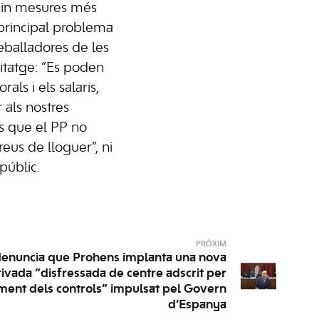
in mesures més
 principal problema
eballadores de les
abitatge: “Es poden
als i els salaris,
r als nostres
es que el PP no
reus de lloguer”, ni
públic.
PRÒXIM
enuncia que Prohens implanta una nova
rivada “disfressada de centre adscrit per
iment dels controls” impulsat pel Govern
d’Espanya