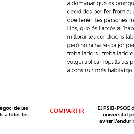
a demanar que es prengu
decidides per fer front al
que tenen les persones tr
Illes, que és l’accés a l’h
millorar les condicions labor
però no hi ha res pitjor pe
treballadors i treballador
vulgui aplicar topalls als p
a construir més habitatge 
egoci de les
El PSIB-PSOE d
COMPARTIR
s a totes les
universitat p
evitar l’endur