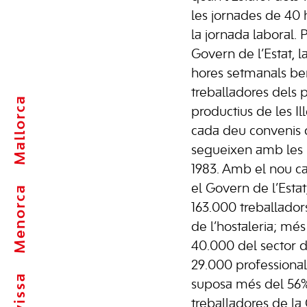
les jornades de 40 
la jornada laboral.
Govern de l’Estat, l
hores setmanals ben
treballadores dels p
Mallorca
productius de les Ille
cada deu convenis c
segueixen amb les 
1983. Amb el nou c
el Govern de l’Estat
Menorca
163.000 treballadors
de l’hostaleria; mé
40.000 del sector de
29.000 professionals
Eivissa
suposa més del 56% 
treballadores de la