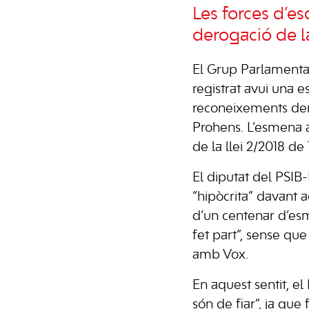
Les forces d’es
derogació de l
El Grup Parlamenta
registrat avui una e
reconeixements dem
Prohens. L’esmena a l
de la llei 2/2018 de 
El diputat del PSIB
“hipòcrita” davant 
d’un centenar d’esm
fet part”, sense qu
amb Vox.
En aquest sentit, e
són de fiar”, ja qu