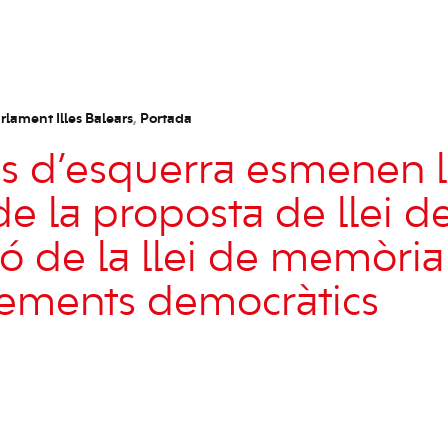
rlament Illes Balears
,
Portada
es d’esquerra esmenen 
 de la proposta de llei d
ó de la llei de memòria 
ements democràtics