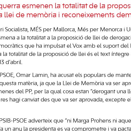
querra esmenen la totalitat de la propost
a llei de memòria i reconeixements dem
ri Socialista, MÉS per Mallorca, Més per Menorca i
smena a la totalitat a la proposició de llei de deroga
ocràtics que ha impulsat el Vox amb el suport del
a totalitat de la proposició de llei és el text íntegre 
13 d’abril.
-PSOE, Omar Lamin, ha acusat els populars de mante
aquesta matèria, ja que la Llei de Memòria va ser 
enes del PP, per la qual cosa estan “derogant una ll
e res hagi canviat des que va ser aprovada, excepte e
l PSIB-PSOE adverteix que “ni Marga Prohens ni aqu
e fa un any la presidenta es va comprometre i va pact