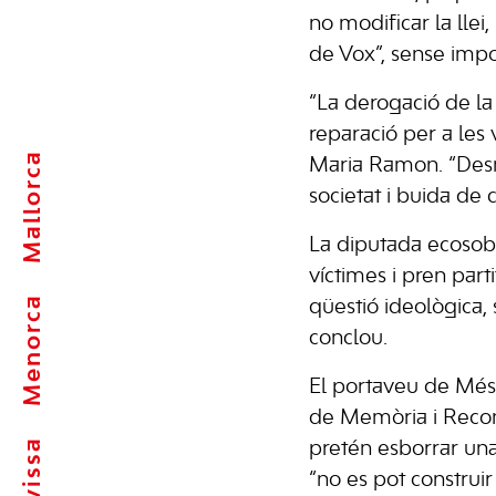
no modificar la llei,
de Vox”, sense impor
“La derogació de la 
reparació per a les
Mallorca
Maria Ramon. “Desma
societat i buida de
La diputada ecosobi
víctimes i pren part
Menorca
qüestió ideològica,
conclou.
El portaveu de Més 
de Memòria i Recon
Eivissa
pretén esborrar una 
“no es pot construir 