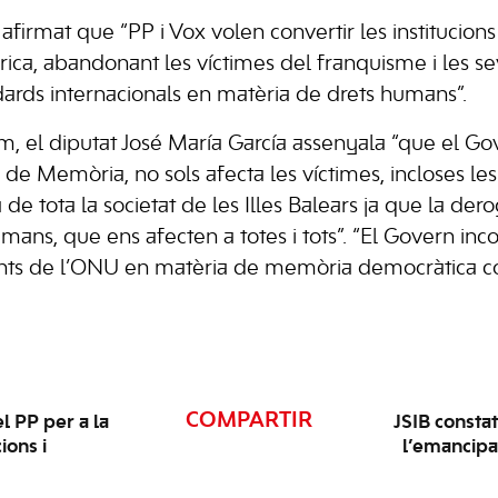
 afirmat que “PP i Vox volen convertir les institucio
tòrica, abandonant les víctimes del franquisme i les sev
dards internacionals en matèria de drets humans”.
, el diputat José María García assenyala “que el Go
 de Memòria, no sols afecta les víctimes, incloses les
de tota la societat de les Illes Balears ja que la der
mans, que ens afecten a totes i tots”. “El Govern inco
nts de l’ONU en matèria de memòria democràtica 
COMPARTIR
l PP per a la
JSIB constat
ions i
l’emancipac