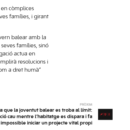
ns en còmplices
es famílies, i girant
vern balear amb la
 seves famílies, sinó
ogació actua en
mplirà resolucions i
com a dret humà”
PRÒXIM
a que la joventut balear es troba al límit:
ió cau mentre l’habitatge es dispara i fa
impossible iniciar un projecte vital propi