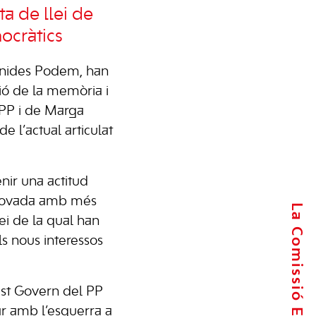
a de llei de
ocràtics
 Unides Podem, han
ció de la memòria i
 PP i de Marga
de l’actual articulat
nir una actitud
aprovada amb més
La Comissió Executiva
ei de la qual han
ls nous interessos
est Govern del PP
ar amb l’esquerra a