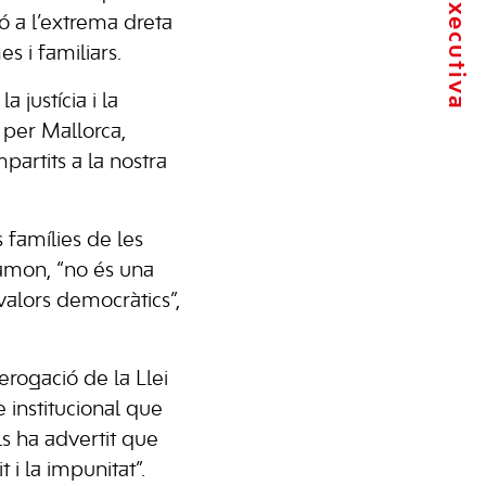
ió a l’extrema dreta
s i familiars.
 justícia i la
 per Mallorca,
artits a la nostra
 famílies de les
Ramon, “no és una
alors democràtics”,
rogació de la Llei
institucional que
ls ha advertit que
 i la impunitat”.