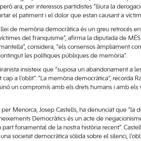
 però ara, per interessos partidistes “lliura la derogac
tar el patiment i el dolor que estan causant a víctime
llei de memòria democràtica és un greu retrocés en la
 víctimes del franquisme”, afirma la diputada de MÉS
ntella”, considera, “els consensos àmpliament comp
 contingut les polítiques públiques de memòria”.
ranista insisteix que “suposa un abandonament a les
it cap a l’oblit”. “La memòria democràtica”, recorda 
 sinó un compromís amb els drets humans i amb els v
per Menorca, Josep Castells, ha denunciat que “la de
eixements Democràtics és un acte de negacionisme 
part fonamental de la nostra història recent”. Castel
una societat democràtica sòlida sobre el silenci, l’oblit