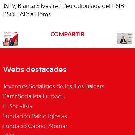
JSPV, Blanca Silvestre, i l’eurodiputada del PSIB-
PSOE, Alícia Homs.
COMPARTIR
Webs destacades
Joventuts Socialistes de les Illes Balears
Partit Socialista Europeu
El Socialista
Fundación Pablo Iglesias
Fundació Gabriel Alomar