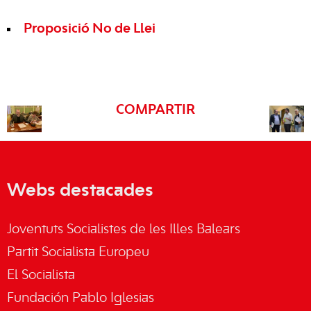
Proposició No de Llei
COMPARTIR
Webs destacades
Joventuts Socialistes de les Illes Balears
Partit Socialista Europeu
El Socialista
Fundación Pablo Iglesias