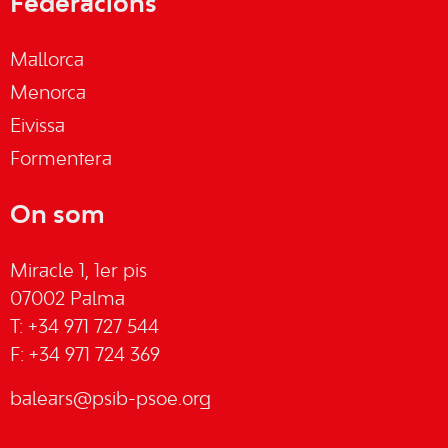
Federacions
Mallorca
Menorca
Eivissa
Formentera
On som
Miracle 1, 1er pis
07002 Palma
T: +34 971 727 544
F: +34 971 724 369
balears@psib-psoe.org