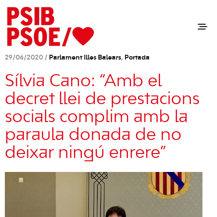
29/06/2020 /
Parlament Illes Balears
,
Portada
Sílvia Cano: “Amb el
decret llei de prestacions
socials complim amb la
paraula donada de no
deixar ningú enrere”