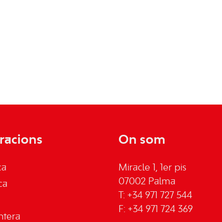
racions
On som
ca
Miracle 1, 1er pis
07002 Palma
ca
T: +34 971 727 544
F: +34 971 724 369
ntera