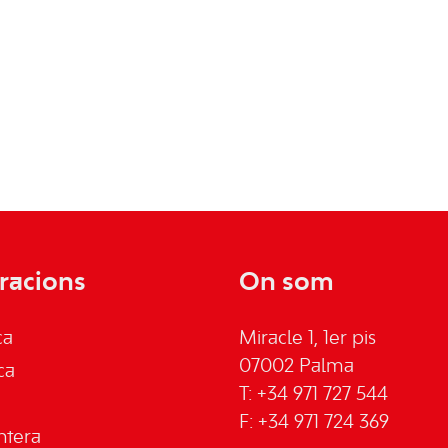
racions
On som
ca
Miracle 1, 1er pis
07002 Palma
ca
T: +34 971 727 544
F: +34 971 724 369
ntera