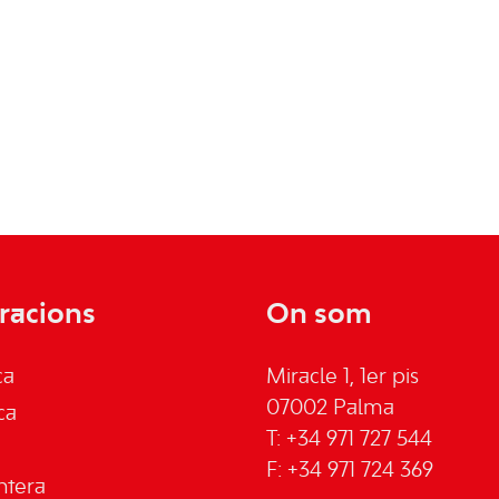
racions
On som
ca
Miracle 1, 1er pis
07002 Palma
ca
T: +34 971 727 544
F: +34 971 724 369
ntera