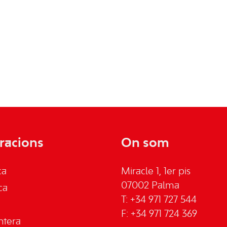
racions
On som
ca
Miracle 1, 1er pis
07002 Palma
ca
T: +34 971 727 544
F: +34 971 724 369
ntera