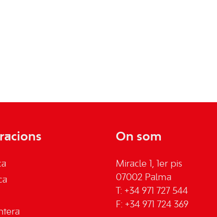
racions
On som
ca
Miracle 1, 1er pis
07002 Palma
ca
T: +34 971 727 544
F: +34 971 724 369
ntera