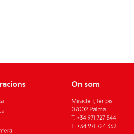
racions
On som
ca
Miracle 1, 1er pis
07002 Palma
ca
T: +34 971 727 544
F: +34 971 724 369
ntera