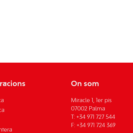
racions
On som
ca
Miracle 1, 1er pis
07002 Palma
ca
T: +34 971 727 544
F: +34 971 724 369
ntera