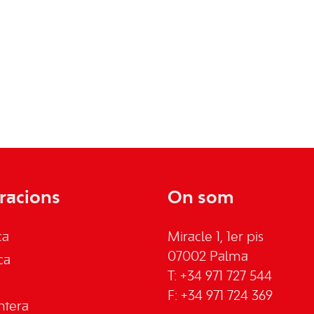
racions
On som
ca
Miracle 1, 1er pis
07002 Palma
ca
T: +34 971 727 544
F: +34 971 724 369
ntera