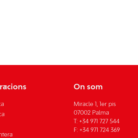
racions
On som
ca
Miracle 1, 1er pis
07002 Palma
ca
T: +34 971 727 544
F: +34 971 724 369
ntera