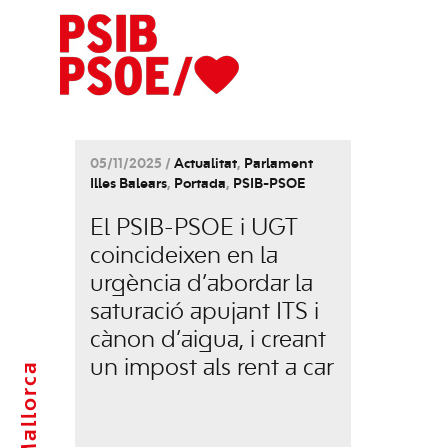
05/11/2025 /
Actualitat
,
Parlament
Illes Balears
,
Portada
,
PSIB-PSOE
El PSIB-PSOE i UGT
coincideixen en la
urgència d’abordar la
saturació apujant ITS i
cànon d’aigua, i creant
un impost als rent a car
Mallorca