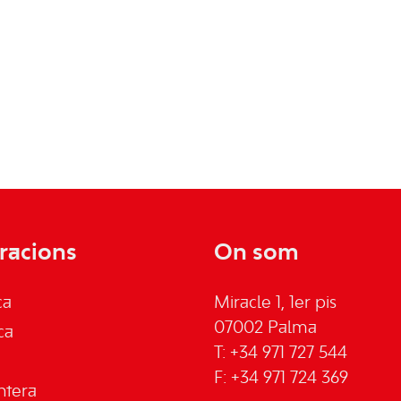
racions
On som
ca
Miracle 1, 1er pis
07002 Palma
ca
T: +34 971 727 544
F: +34 971 724 369
ntera