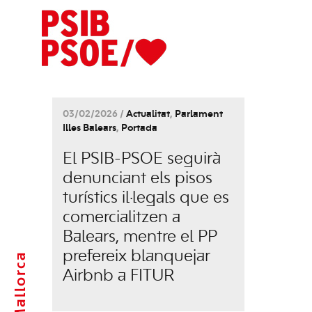
03/02/2026 /
Actualitat
,
Parlament
Illes Balears
,
Portada
El PSIB-PSOE seguirà
denunciant els pisos
turístics il·legals que es
comercialitzen a
Balears, mentre el PP
prefereix blanquejar
Mallorca
Airbnb a FITUR