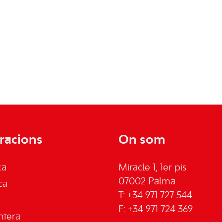
racions
On som
ca
Miracle 1, 1er pis
07002 Palma
ca
T: +34 971 727 544
F: +34 971 724 369
ntera