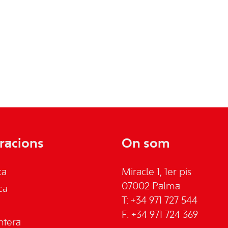
racions
On som
ca
Miracle 1, 1er pis
07002 Palma
ca
T: +34 971 727 544
F: +34 971 724 369
ntera