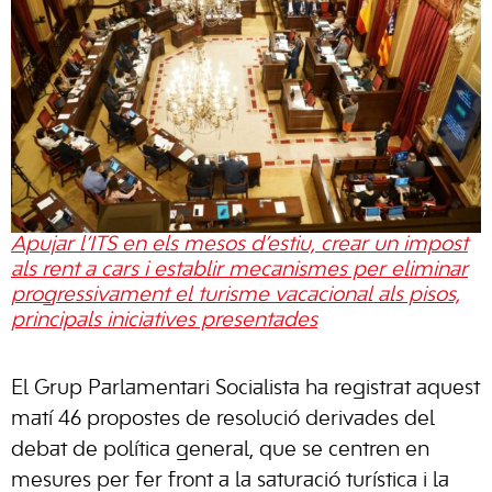
Apujar l’ITS en els mesos d’estiu, crear un impost
als rent a cars i establir mecanismes per eliminar
progressivament el turisme vacacional als pisos,
principals iniciatives presentades
El Grup Parlamentari Socialista ha registrat aquest
matí 46 propostes de resolució derivades del
debat de política general, que se centren en
mesures per fer front a la saturació turística i la