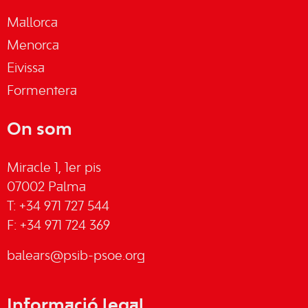
Mallorca
Menorca
Eivissa
Formentera
On som
Miracle 1, 1er pis
07002 Palma
T: +34 971 727 544
F: +34 971 724 369
balears@psib-psoe.org
Informació legal