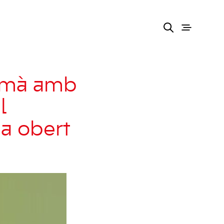
demà amb
l
a obert