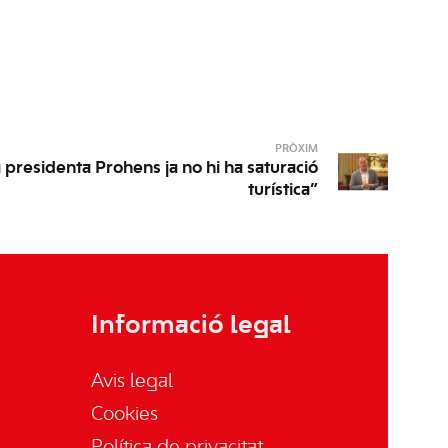
PRÒXIM
a presidenta Prohens ja no hi ha saturació
turística”
Informació legal
Avis legal
Cookies