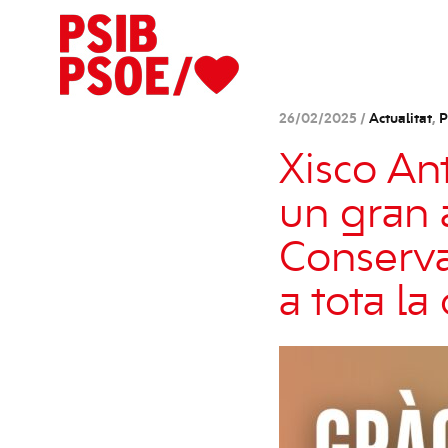
26/02/2025 /
Actualitat
,
P
Xisco An
un gran 
Conserva
a tota la