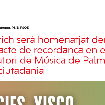
ortada
,
PSIB-PSOE
tich serà homenatjat 
acte de recordança en e
tori de Música de Palm
 ciutadania