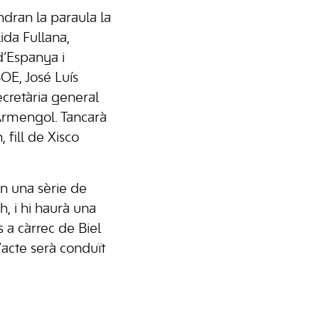
ndran la paraula la
ida Fullana,
d’Espanya i
OE, José Luís
ecretària general
Armengol. Tancarà
 fill de Xisco
an una sèrie de
, i hi haurà una
s a càrrec de Biel
’acte serà conduït