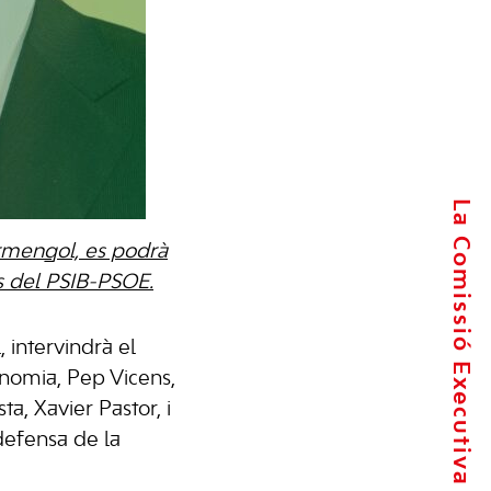
La Comissió Executiva
Armengol, es podrà
ls del PSIB-PSOE.
l, intervindrà el
onomia, Pep Vicens,
ta, Xavier Pastor, i
defensa de la