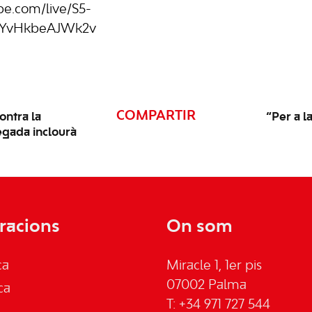
e.com/live/S5-
pYvHkbeAJWk2v
COMPARTIR
ontra la
“Per a l
egada inclourà
racions
On som
ca
Miracle 1, 1er pis
07002 Palma
ca
T: +34 971 727 544