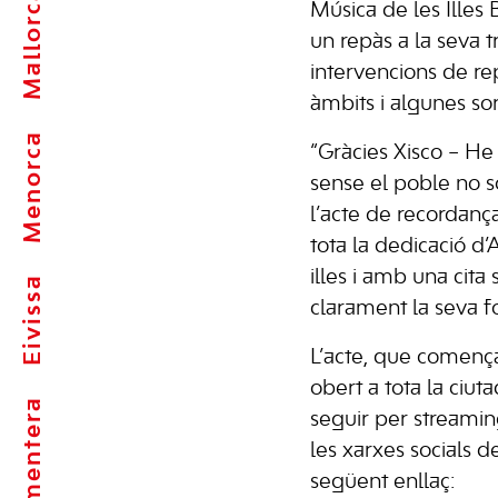
Mallorca
Música de les Illes B
un repàs a la seva t
intervencions de re
àmbits i algunes so
Menorca
“Gràcies Xisco – He 
sense el poble no s
l’acte de recordanç
tota la dedicació d’
illes i amb una cit
Eivissa
clarament la seva fo
L’acte, que comença
obert a tota la ciu
Formentera
seguir per streamin
les xarxes socials 
següent enllaç: