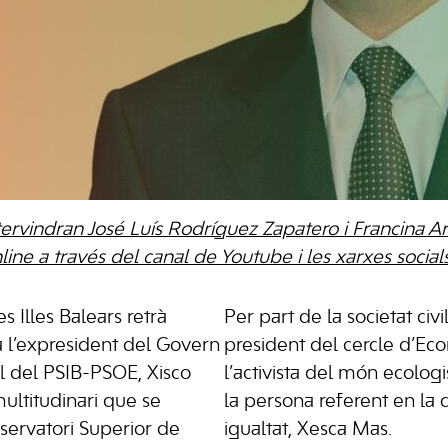
intervindran José Luís Rodríguez Zapatero i Francina 
line a través del canal de Youtube i les xarxes socia
es Illes Balears retrà
Per part de la societat civi
l’expresident del Govern
president del cercle d’Ec
al del PSIB-PSOE, Xisco
l’activista del món ecologis
multitudinari que se
la persona referent en la 
servatori Superior de
igualtat, Xesca Mas.