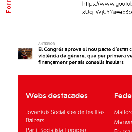
https://www.youtub
xUg_WjCY?si=eE3
ANTERIOR
El Congrés aprova el nou pacte d’estat c
violència de gènere, que per primera v
finançament per als consells insulars
Webs destacades
Fede
Joventuts Socialistes de les Illes
Mallor
Balears
Menor
Partit Socialista Europeu