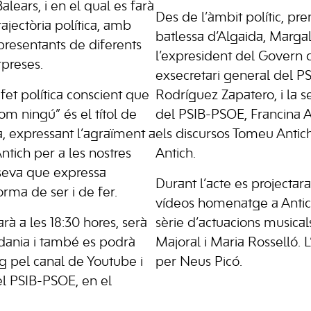
alears, i en el qual es farà
Des de l’àmbit polític, pre
rajectòria política, amb
batlessa d’Algaida, Margal
presentants de diferents
l’expresident del Govern 
rpreses.
exsecretari general del PS
fet política conscient que
Rodríguez Zapatero, i la s
om ningú” és el títol de
del PSIB-PSOE, Francina 
a, expressant l’agraïment a
els discursos Tomeu Antich,
Antich per a les nostres
Antich.
a seva que expressa
Durant l’acte es projectar
rma de ser i de fer.
vídeos homenatge a Antich
rà a les 18:30 hores, serà
sèrie d’actuacions musical
tadania i també es podrà
Majoral i Maria Rosselló. L
g pel canal de Youtube i
per Neus Picó.
del PSIB-PSOE, en el