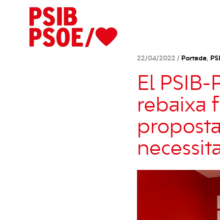
22/04/2022 /
Portada
,
PS
El PSIB-
rebaixa 
proposta
necessita