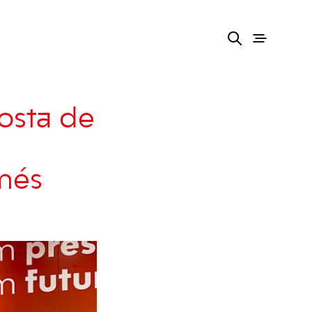
osta de
 més