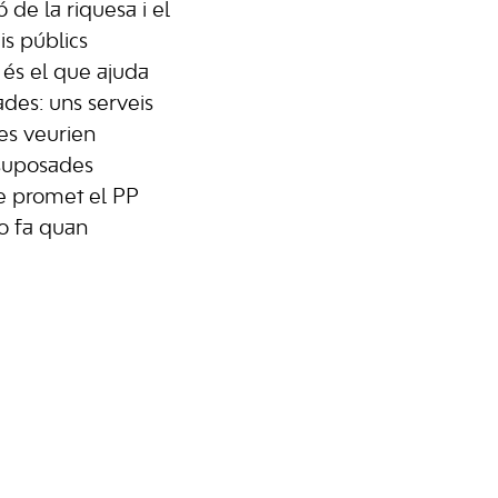
 de la riquesa i el
s públics
 és el que ajuda
des: uns serveis
 es veurien
suposades
e promet el PP
no fa quan