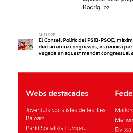
Rodríguez.
ANTERIOR
El Consell Polític del PSIB-PSOE, màxi
decisió entre congressos, es reunirà pe
vegada en aquest mandat congressual e
Webs destacades
Fede
Joventuts Socialistes de les Illes
Mallor
Balears
Menor
Partit Socialista Europeu
Eivissa