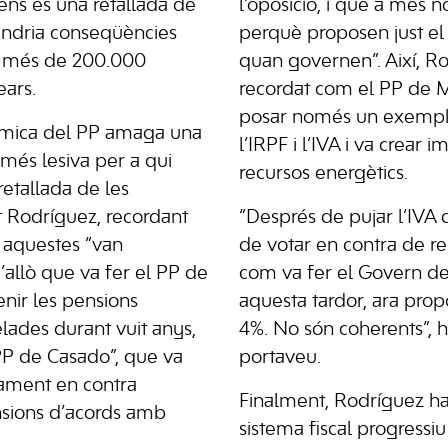
ens és una retallada de
l’oposició, i que a més n
endria conseqüències
perquè proposen just el 
 a més de 200.000
quan governen”. Així, R
ears.
recordat com el PP de M
posar només un exemple
òmica del PP amaga una
l’IRPF i l’IVA i va crear i
 més lesiva per a qui
recursos energètics.
retallada de les
at Rodríguez, recordant
“Després de pujar l’IVA d
 aquestes “van
de votar en contra de re
’allò que va fer el PP de
com va fer el Govern d
enir les pensions
aquesta tardor, ara prop
lades durant vuit anys,
4%. No són coherents”, ha
 PP de Casado”, que va
portaveu.
cament en contra
Finalment, Rodríguez h
ensions d’acords amb
sistema fiscal progressiu 