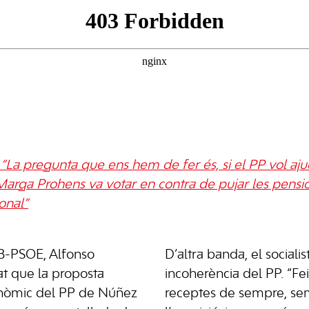
“La pregunta que ens hem de fer és, si el PP vol aj
arga Prohens va votar en contra de pujar les pensions
onal”
IB-PSOE, Alfonso
D’altra banda, el socialist
at que la proposta
incoherència del PP. “Fe
conòmic del PP de Núñez
receptes de sempre, se