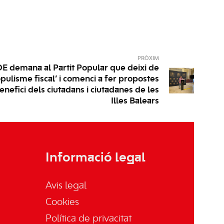
PRÒXIM
E demana al Partit Popular que deixi de
pulisme fiscal’ i comenci a fer propostes
enefici dels ciutadans i ciutadanes de les
Illes Balears
Informació legal
Avis legal
Cookies
Política de privacitat