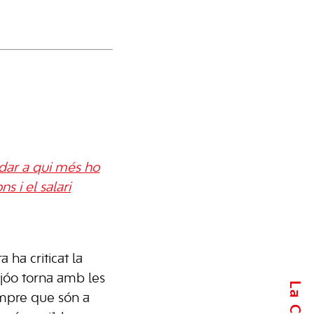
udar a qui més ho
 i el salari
a ha criticat la
ijóo torna amb les
mpre que són a