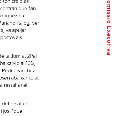
La Comissió Executiva
o són creïbles
contrari que fan
odríguez ha
ariano Rajoy, per
, va apujar
mpostos als
e la llum al 21% i
baixar-lo al 10%,
e Pedro Sánchez
osen abaixar-lo al
 ressaltat el
a defensat un
i just “que