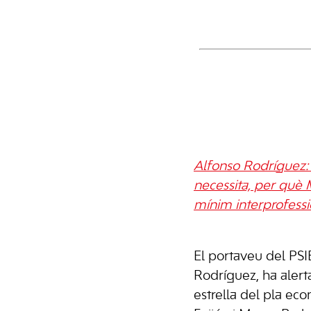
Alfonso Rodríguez: 
necessita, per què M
mínim interprofessi
El portaveu del PS
Rodríguez, ha alert
estrella del pla e