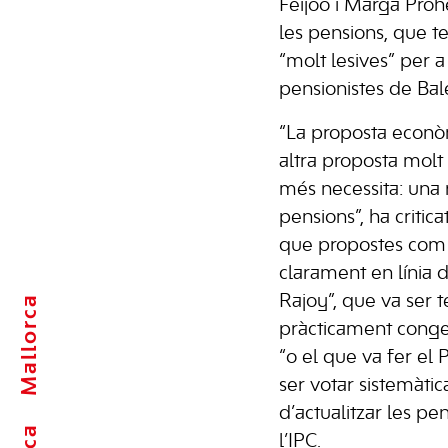
Feijóo i Marga Proh
les pensions, que t
“molt lesives” per
pensionistes de Bal
“La proposta econ
altra proposta molt
més necessita: una 
pensions”, ha critic
que propostes com
clarament en línia d
Rajoy”, que va ser t
Mallorca
pràcticament conge
“o el que va fer el
ser votar sistemàti
d’actualitzar les p
l’IPC.