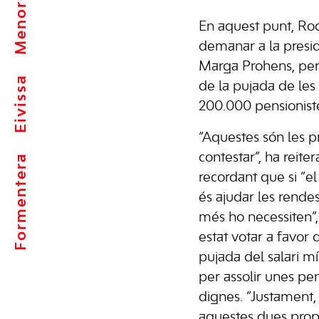
Menorca
En aquest punt, Rod
demanar a la presid
Marga Prohens, per
Eivissa
de la pujada de le
200.000 pensionistes
“Aquestes són les 
contestar”, ha reiter
Formentera
recordant que si “e
és ajudar les rende
més ho necessiten”,
estat votar a favor 
pujada del salari mí
per assolir unes pen
dignes. “Justament,
aquestes dues prop