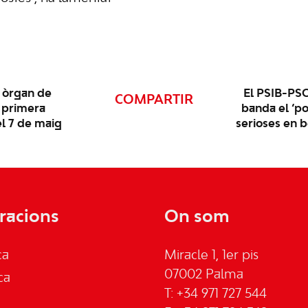
m òrgan de
El PSIB-PSO
COMPARTIR
r primera
banda el ‘po
l 7 de maig
serioses en b
racions
On som
ca
Miracle 1, 1er pis
07002 Palma
ca
T: +34 971 727 544