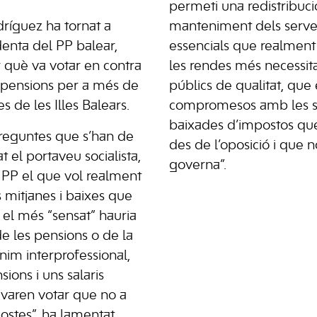
permeti una redistribució
ríguez ha tornat a
manteniment dels servei
enta del PP balear,
essencials que realment
 què va votar en contra
les rendes més necessita
s pensions per a més de
públics de qualitat, que
 de les Illes Balears.
compromesos amb les 
baixades d’impostos qu
preguntes que s’han de
des de l’oposició i que 
at el portaveu socialista,
governa”.
l PP el que vol realment
s mitjanes i baixes que
 el més “sensat” hauria
de les pensions o de la
nim interprofessional,
sions i uns salaris
 varen votar que no a
ostes”, ha lamentat