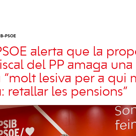
IB-PSOE
PSOE alerta que la prop
fiscal del PP amaga una
 “molt lesiva per a qui
: retallar les pensions”