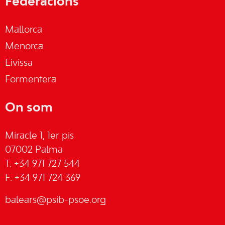
Federacions
Mallorca
Menorca
Eivissa
Formentera
On som
Miracle 1, 1er pis
07002 Palma
T: +34 971 727 544
F: +34 971 724 369
balears@psib-psoe.org