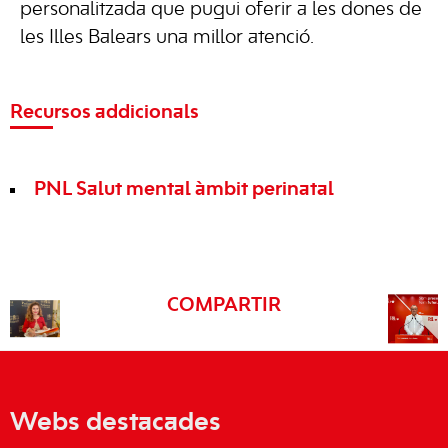
personalitzada que pugui oferir a les dones de
les Illes Balears una millor atenció.
Recursos addicionals
PNL Salut mental àmbit perinatal
COMPARTIR
Webs destacades