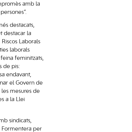
mpromès amb la
 persones”.
és destacats,
t destacar la
e Riscos Laborals
ties laborals
feina feminitzats,
 de pis:
sa endavant,
nar el Govern de
 les mesures de
s a la Llei
mb sindicats,
 Formentera per