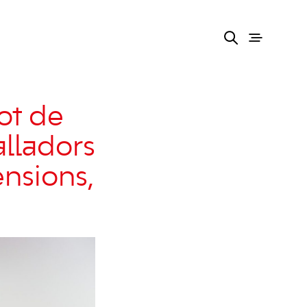
ot de
alladors
ensions,