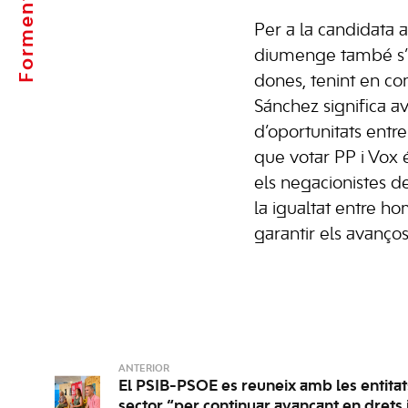
Formentera
Per a la candidata 
diumenge també s’h
dones, tenint en c
Sánchez significa av
d’oportunitats entr
que votar PP i Vox 
els negacionistes de
la igualtat entre h
garantir els avanços 
ANTERIOR
El PSIB-PSOE es reuneix amb les entitat
sector “per continuar avançant en drets i 