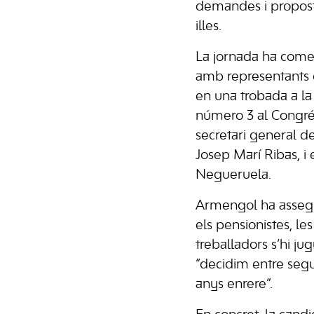
demandes i proposte
illes.
La jornada ha come
amb representants 
en una trobada a la 
número 3 al Congrés
secretari general del
Josep Marí Ribas, i 
Negueruela.
Armengol ha assegur
els pensionistes, les
treballadors s’hi j
“decidim entre segu
anys enrere”.