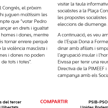
visitar la taula informati
al Congrés, el pròxim
socialistes a la Plaça Cons
i juguen moltíssim les
les propostes socialistes
ompte que “votar Pedro
eleccions de diumenge.
ançar en drets i igualtat
e homes i dones, mentre
A continuació, es veu a
és tornar enrere perquè
de l’Espai Dona a Forme
 la violència masclista i
dinar amb afiliats i simp
omes i dones no poden
l’agrupació insular i l’ho
de tots i totes”.
Eivissa per tenir una re
Directiva de la PIMEEF i
campanya amb els Sociali
COMPARTIR
s del tercer
PSIB-PSOE
llibertats,
Unides Podem s