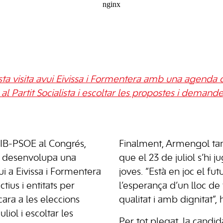
ista visita avui Eivissa i Formentera amb una agenda 
l Partit Socialista i escoltar les propostes i demand
SIB-PSOE al Congrés,
Finalment, Armengol ta
, desenvolupa una
que el 23 de juliol s’hi 
ui a Eivissa i Formentera
joves. “Està en joc el futur,
tius i entitats per
l’esperança d’un lloc de
ara a les eleccions
qualitat i amb dignitat”,
liol i escoltar les
Per tot plegat, la candi