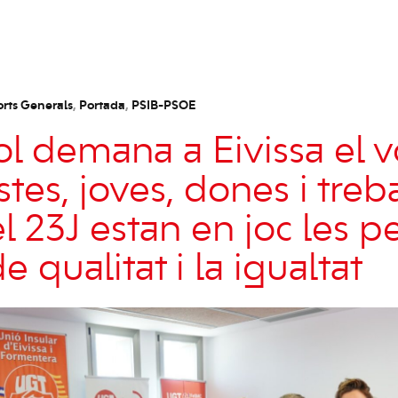
orts Generals
,
Portada
,
PSIB-PSOE
 demana a Eivissa el v
tes, joves, dones i treb
l 23J estan en joc les p
de qualitat i la igualtat