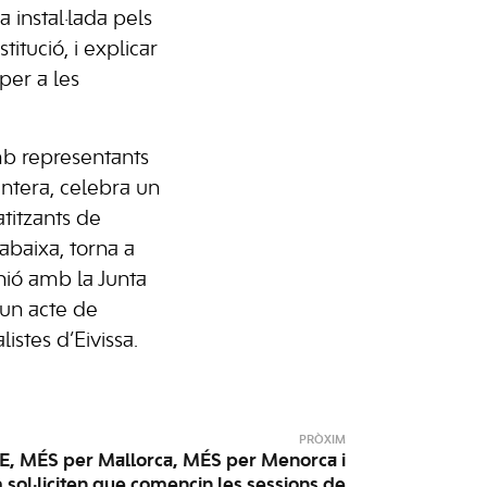
va instal·lada pels
titució, i explicar
 per a les
mb representants
ntera, celebra un
atitzants de
rabaixa, torna a
unió amb la Junta
 un acte de
stes d’Eivissa.
PRÒXIM
, MÉS per Mallorca, MÉS per Menorca i
ol·liciten que comencin les sessions de