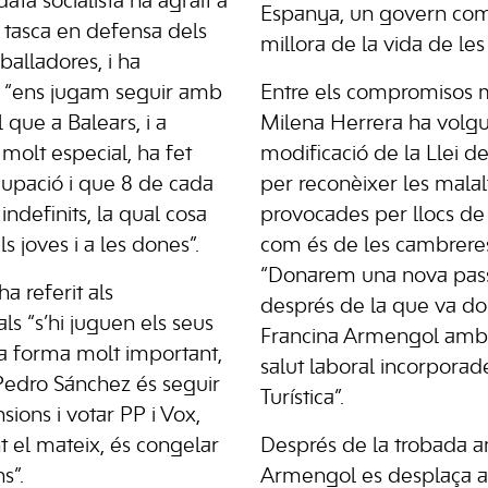
ata socialista ha agraït a
Espanya, un govern co
 tasca en defensa dels
millora de la vida de les
eballadores, i ha
J “ens jugam seguir amb
Entre els compromisos m
 que a Balears, i a
Milena Herrera ha volgu
molt especial, ha fet
modificació de la Llei d
cupació i que 8 de cada
per reconèixer les malal
indefinits, la qual cosa
provocades per llocs de 
s joves i a les dones”.
com és de les cambreres
“Donarem una nova pas
 referit als
després de la que va do
als “s’hi juguen els seus
Francina Armengol amb
una forma molt important,
salut laboral incorporade
Pedro Sánchez és seguir
Turística”.
ions i votar PP i Vox,
 el mateix, és congelar
Després de la trobada a
s”.
Armengol es desplaça a