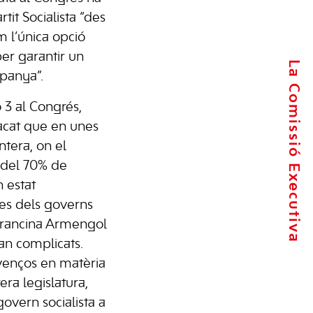
tit Socialista “des
m l’única opció
per garantir un
La Comissió Executiva
spanya”.
 3 al Congrés,
acat que en unes
ntera, on el
 del 70% de
n estat
ues dels governs
Francina Armengol
an complicats.
venços en matèria
rera legislatura,
overn socialista a