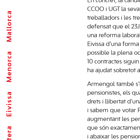
En concret, la candid
CCOO i UGT la seva
Mallorca
treballadors i les tr
defensat que el 23
una reforma laboral
Eivissa d’una forma 
possible la plena o
Menorca
10 contractes siguin 
ha ajudat sobretot al
Armengol també s’ha
pensionistes, els qu
Eivissa
drets i llibertat d’
i sabem que votar 
augmentant les pens
que són exactament
i abaixar les pension