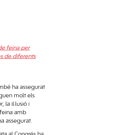
de feina per
es de diferents
mbé ha assegurat
juguen molt els
 la il·lusió i
 feina amb
 ha assegurat.
data al Congrés ha