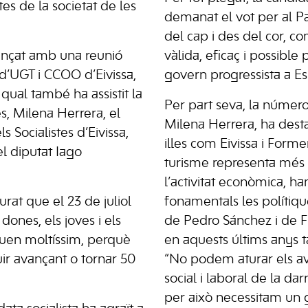
s de la societat de les
demanat el vot per al Par
del cap i des del cor, co
nçat amb una reunió
vàlida, eficaç i possible 
d’UGT i CCOO d’Eivissa,
govern progressista a E
qual també ha assistit la
Per part seva, la número
, Milena Herrera, el
Milena Herrera, ha dest
s Socialistes d’Eivissa,
illes com Eivissa i Forme
el diputat Iago
turisme representa més
l’activitat econòmica, ha
at que el 23 de juliol
fonamentals les polítiq
 dones, els joves i els
de Pedro Sánchez i de 
uguen moltíssim, perquè
en aquests últims anys t
ir avançant o tornar 50
“No podem aturar els a
social i laboral de la dar
per això necessitam un g