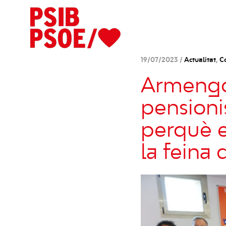
19/07/2023 /
Actualitat
,
C
Armengol
pensionis
perquè e
la feina 