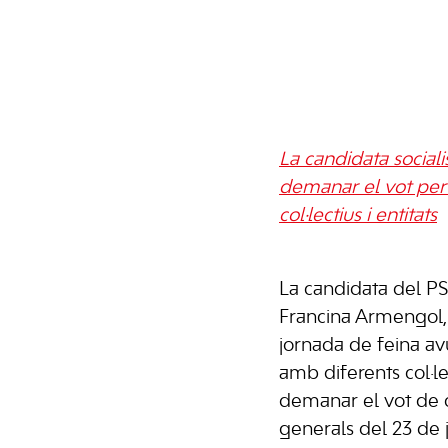
La candidata social
demanar el vot per a
col·lectius i entitats
La candidata del P
Francina Armengol
jornada de feina av
amb diferents col·lec
demanar el vot de c
generals del 23 de ju