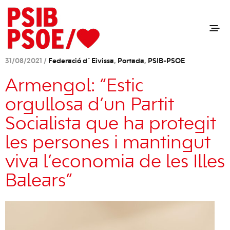
31/08/2021 /
Federació d´Eivissa
,
Portada
,
PSIB-PSOE
Armengol: “Estic
orgullosa d’un Partit
Socialista que ha protegit
les persones i mantingut
viva l’economia de les Illes
Balears”