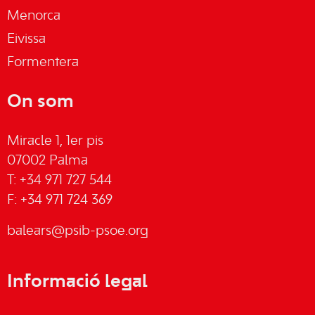
Menorca
Eivissa
Formentera
On som
Miracle 1, 1er pis
07002 Palma
T: +34 971 727 544
F: +34 971 724 369
balears@psib-psoe.org
Informació legal