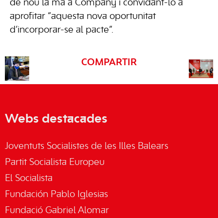
de nou la mà a Company i convidant-lo a
aprofitar “aquesta nova oportunitat
d’incorporar-se al pacte”.
COMPARTIR
Webs destacades
Joventuts Socialistes de les Illes Balears
Partit Socialista Europeu
El Socialista
Fundación Pablo Iglesias
Fundació Gabriel Alomar