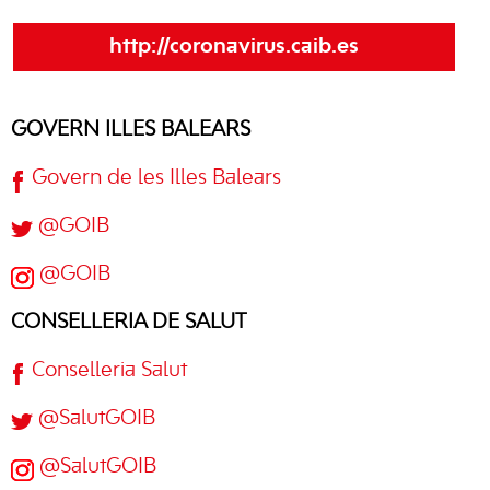
http://coronavirus.caib.es
GOVERN ILLES BALEARS
Govern de les Illes Balears
@GOIB
@GOIB
CONSELLERIA DE SALUT
Conselleria Salut
@SalutGOIB
@SalutGOIB