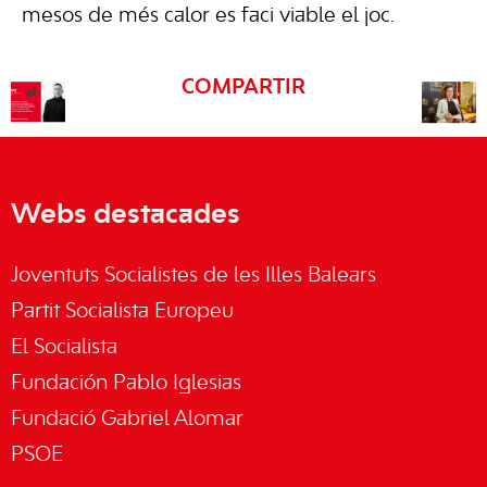
mesos de més calor es faci viable el joc.
COMPARTIR
Webs destacades
Joventuts Socialistes de les Illes Balears
Partit Socialista Europeu
El Socialista
Fundación Pablo Iglesias
Fundació Gabriel Alomar
PSOE