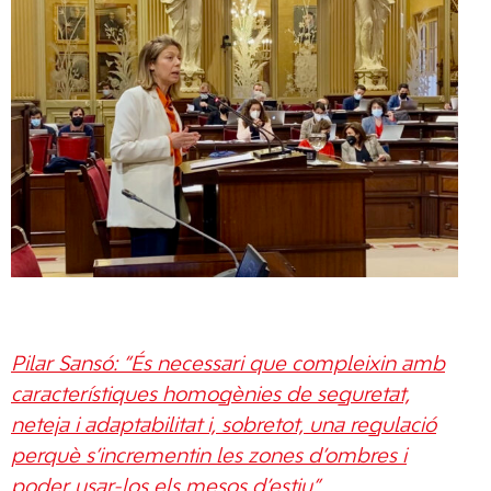
Pilar Sansó: “És necessari que compleixin amb
característiques homogènies de seguretat,
neteja i adaptabilitat i, sobretot, una regulació
perquè s’incrementin les zones d’ombres i
poder usar-los els mesos d’estiu”