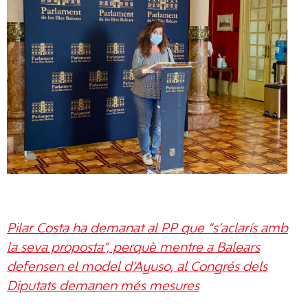
Pilar Costa ha demanat al PP que “s’aclarís amb
la seva proposta”, perquè mentre a Balears
defensen el model d’Ayuso, al Congrés dels
Diputats demanen més mesures