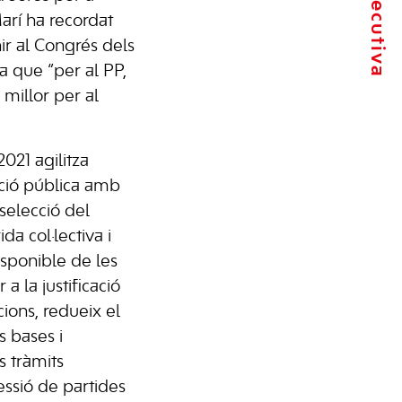
rí ha recordat
ir al Congrés dels
a que “per al PP,
 millor per al
2021 agilitza
ació pública amb
 selecció del
da col·lectiva i
isponible de les
 a la justificació
ons, redueix el
s bases i
s tràmits
essió de partides