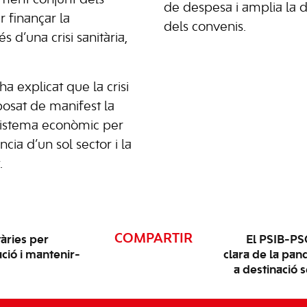
ment conjunt dels
de despesa i amplia la
 finançar la
dels convenis.
s d’una crisi sanitària,
ha explicat que la crisi
osat de manifest la
 sistema econòmic per
ia d’un sol sector i la
.
COMPARTIR
àries per
El PSIB-PS
ació i mantenir-
clara de la pa
a destinació 