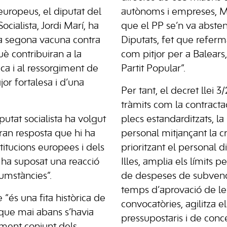
europeus, el diputat del
autònoms i empreses, Ma
cialista, Jordi Marí, ha
que el PP se’n va absten
la segona vacuna contra
Diputats, fet que referm
uè contribuiran a la
com pitjor per a Balears,
ca i al ressorgiment de
Partit Popular”.
r fortalesa i d’una
Per tant, el decret llei 3/
tràmits com la contract
putat socialista ha volgut
plecs estandarditzats, la
gran resposta que hi ha
personal mitjançant la cri
titucions europees i dels
prioritzant el personal d
 ha suposat una reacció
Illes, amplia els límits per
cumstàncies”.
de despeses de subvenci
temps d’aprovació de le
“és una fita històrica de
convocatòries, agilitza el
 que mai abans s’havia
pressupostaris i de conc