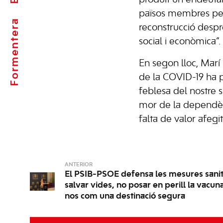
produït un endeuta
països membres per
Formentera
reconstrucció despré
social i econòmica”.
En segon lloc, Marí 
de la COVID-19 ha p
feblesa del nostre
mor de la dependènc
falta de valor afegit
ANTERIOR
El PSIB-PSOE defensa les mesures sanit
salvar vides, no posar en perill la vacun
nos com una destinació segura