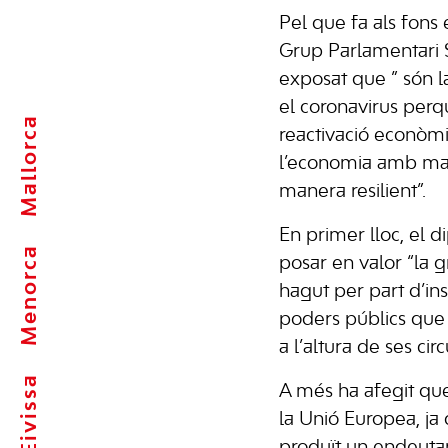
Pel que fa als fons 
Grup Parlamentari So
exposat que ” són 
el coronavirus perq
Mallorca
reactivació econòmi
l’economia amb majo
manera resilient”.
En primer lloc, el di
Menorca
posar en valor “la 
hagut per part d’ins
poders públics que
a l’altura de ses cir
Eivissa
A més ha afegit que 
la Unió Europea, ja