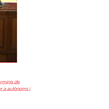
erminis de
er a autònoms i