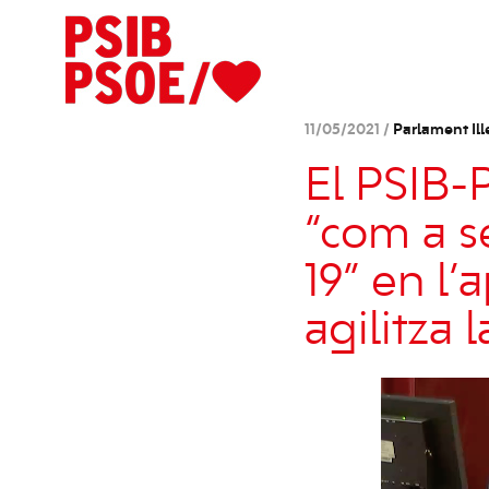
11/05/2021 /
Parlament Ill
El PSIB-
“com a s
19” en l’
agilitza 