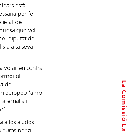
alears està
ssària per fer
ocietat de
certesa que vol
 el diputat del
ista a la seva
a votar en contra
permet el
La Comissió Executiva
a del
ari europeu “amb
rafernalia i
rí.
a a les ajudes
d’euros per a