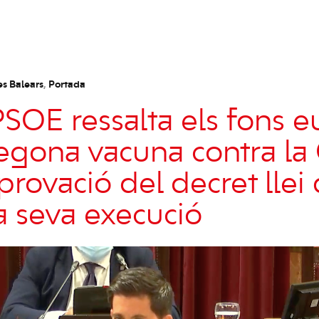
es Balears
,
Portada
PSOE ressalta els fons 
egona vacuna contra la
aprovació del decret llei
la seva execució