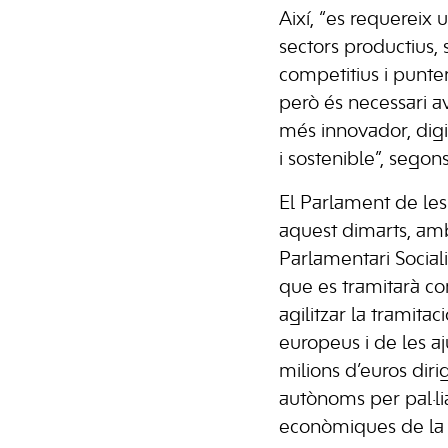
Així, “es requereix
sectors productius,
competitius i punters
però és necessari 
més innovador, digit
i sostenible”, segons 
El Parlament de les 
aquest dimarts, amb
Parlamentari Socialis
que es tramitarà com
agilitzar la tramitac
europeus i de les a
milions d’euros diri
autònoms per pal·li
econòmiques de la