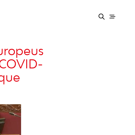
europeus
 COVID-
 que