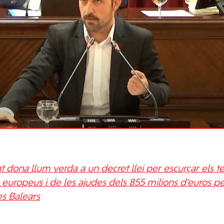
t dona llum verda a un decret llei per escurçar els t
s europeus i de les ajudes dels 855 milions d’euros p
es Balears