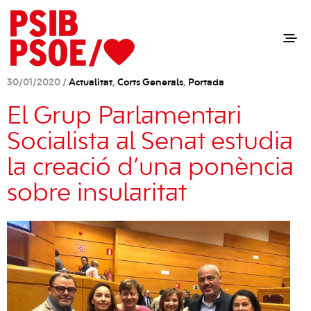
30/01/2020 /
Actualitat
,
Corts Generals
,
Portada
El Grup Parlamentari
Socialista al Senat estudia
la creació d’una ponència
sobre insularitat