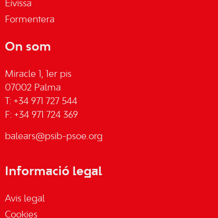
Eivissa
Formentera
On som
Miracle 1, 1er pis
07002 Palma
T: +34 971 727 544
F: +34 971 724 369
balears@psib-psoe.org
Informació legal
Avis legal
Cookies